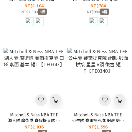
肩 開衩 繡花 短
感 印花 短T【66251012】
NT$1,104
NT$784
T【66251015】
NT$1,380
NT$980
8折
8折
Mitchell & Ness NBA TEE
Mitchell & Ness NBA TEE
湖人隊 魔術隊 賽爾提克隊 口
公牛隊 賽爾提克隊 網眼 緞面
袋 素面 基本 短
拼接 星星 V領 復古 短
NT$1,036
NT$1,596
T【TE0343】
T【TE0340】