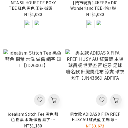
MTA SILHOUETTE BOXY
[ 門市現貨 ] #KEEP x DIC
TEE 紅色 黑色 印花 街頭 剪
Wonderland TEE 小迪 聯名
影 BOXY 短T【M26ST1】
款 白色 黑色 雲朵 兔兔 夢境
NT$1,080
NT$1,080
短TEE【KS344】
idealism Stitch Tee 黑色 藍
男女款 ADIDAS X FIFA RFEF
色 樹葉 水洗 做舊 繡字 短
H JSY AU 紅黃藍 主場 球員
T【ID26001】
版 世界盃 西班牙 足球 聯名
NT$1,180
NT$3,672