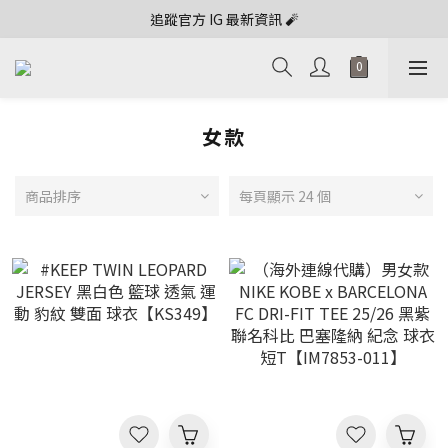
追蹤官方 IG 最新資訊 🧨
女款
商品排序
每頁顯示 24 個