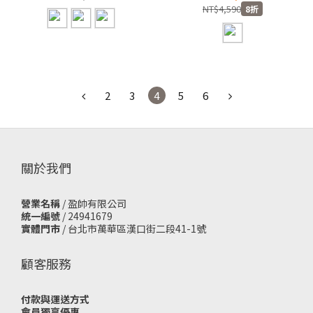
款 針織緹花布 涼爽 球衣 短
NT$4,590
8折
T【JN4366】ADFIFA
2
3
4
5
6
關於我們
營業名稱
/ 盈帥有限公司
統一編號
/ 24941679
實體門市
/
台北市萬華區漢口街二段41-1號
顧客服務
付款與運送方式
會員獨享優惠