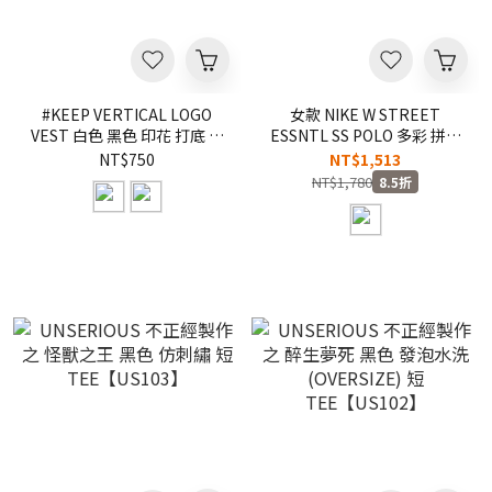
#KEEP VERTICAL LOGO
女款 NIKE W STREET
VEST 白色 黑色 印花 打底 防
ESSNTL SS POLO 多彩 拼接
曬 吸汗 訓練 運動 直立LOGO
落肩 寬鬆 休閒 運動 刺繡
NT$750
NT$1,513
背心【KS342】
LOGO POLO衫 短
NT$1,780
8.5折
T【IF5599-103】NKTF