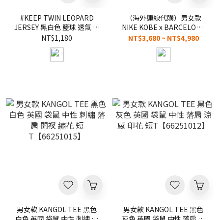
#KEEP TWIN LEOPARD
（海外連線代購）男女款
JERSEY 黑白色 籃球 透氣 運
NIKE KOBE x BARCELONA
動 豹紋 雙面 球衣【KS349】
FC DRI-FIT TEE 25/26 黑紫
NT$1,180
NT$3,680 ~ NT$4,980
聯名科比 巴塞隆納 紀念 球衣
短T【IM7853-011】
男女款 KANGOL TEE 黑色
男女款 KANGOL TEE 黑色
白色 英國 袋鼠 中性 刺繡 落
灰色 英國 袋鼠 中性 落肩 涼