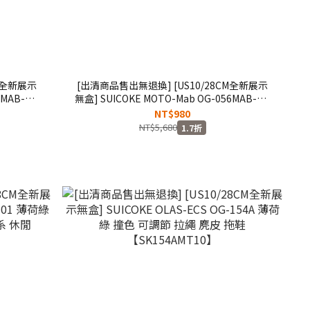
M全新展示
[出清商品售出無退換] [US10/28CM全新展示
6MAB-RB
無盒] SUICOKE MOTO-Mab OG-056MAB-CB
 拖鞋
沙色 藍橘 毛絨 保暖 抗菌鞋床 魔鬼氈 拖鞋
NT$980
【SK056MABBL10】
NT$5,680
1.7折