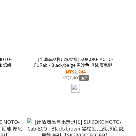
[出清商品售出無退換] SUICOKE MOTO-
鬼氈 鋸齒 拖
FURab - Black/beige 黑沙色 毛絨 魔鬼氈 拖
鞋【SK23056FABBKE】
NT$2,244
NT$7,480
3折