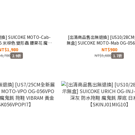
 SUICOKE MOTO-Cab-
[出清商品售出無退換] [US10/28C
P05 米棕色 變形蟲 腰果花 魔鬼
無盒] SUICOKE MOTO-Mab OG-05
【SK23056CPT5IB】
紅黃棕 毛絨 保暖 抗菌鞋床 魔鬼氈
NT$1,980
NT$980
【SK056MABRB10】
6,780
NT$5,680
2.9折
1.7折