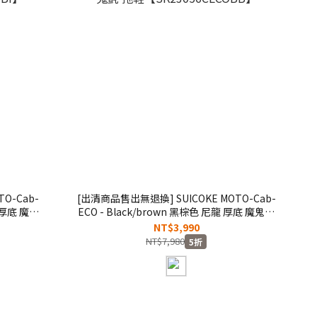
O-Cab-
[出清商品售出無退換] SUICOKE MOTO-Cab-
龍 厚底 魔鬼
ECO - Black/brown 黑棕色 尼龍 厚底 魔鬼氈
】
拖鞋【SK23056CECOBB】
NT$3,990
NT$7,980
5折