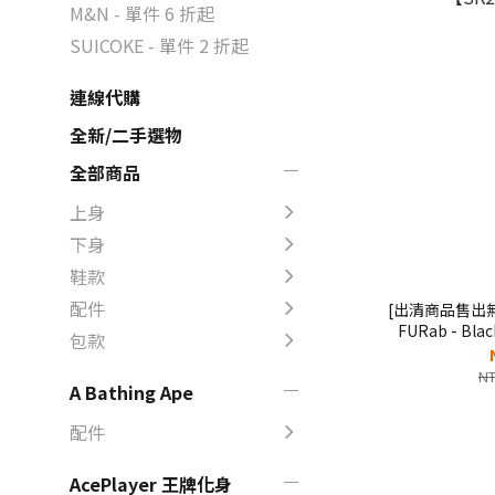
M&N - 單件 6 折起
SUICOKE - 單件 2 折起
連線代購
全新/二手選物
全部商品
上身
下身
鞋款
配件
[出清商品售出無退換] SUICO
FURab - B
包款
【SK2
NT
A Bathing Ape
配件
AcePlayer 王牌化身