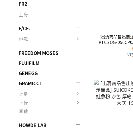
FR2
上身
F/CE.
[出清商品售出無退換]
包款
PT05 OG-056C
氈 抗菌鞋床 拖鞋
FREEDOM MOSES
NT$
FUJIFILM
GENEGG
GRAMICCI
上身
下身
其他
HOWDE LAB