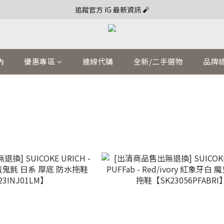
追蹤官方 IG 最新資訊 🧨
內
優惠專區
連線代購
全新/二手選物
品牌