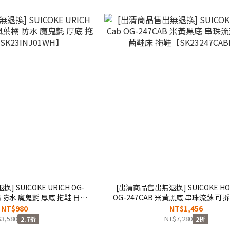
 SUICOKE URICH OG-
[出清商品售出無退換] SUICOKE HO
橘 防水 魔鬼氈 厚底 拖鞋 日系
OG-247CAB 米黃黑底 串珠流蘇 可
23INJ01WH】
拖鞋【SK23247CABIV】
NT$980
NT$1,456
3,580
NT$7,280
2.7折
2折