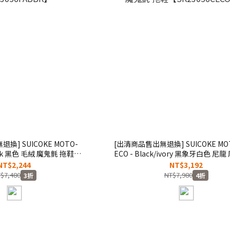
KE MOTO-
[出清商品售出無退換] SUICOKE MOT
lack 黑色 毛絨 魔鬼氈 拖鞋
ECO - Black/ivory 黑象牙白色 尼
3056FABBK】
氈 拖鞋【SK23056CECOBI
NT$2,244
NT$3,192
$7,480
NT$7,980
3折
4折