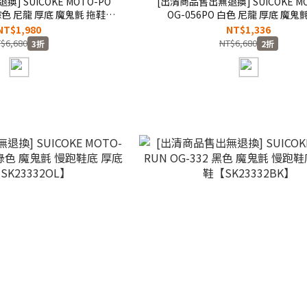
MOTO-PO
[出清商品售出無退換] SUICOKE MO
米棕色 尼龍 厚底 魔鬼氈 拖鞋
OG-056PO 白色 尼龍 厚底 魔鬼
23056POIB】
【SK23056POWH】
NT$1,980
NT$1,336
$6,680
NT$6,680
3折
2折