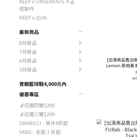
KEEP x UNSERIOUS 不正
經製作
KEEP x QUN
最新商品
8月新品
7月新品
[出清商品售出無退換
6月新品
Lemon 萊姆黃
5月新品
【SK
NT
實戰籃球鞋4,000元內
優惠專區
🧦任選四雙$299
🧦任選三雙$299
GRAMICCI - 單件4折起
VANS - 全面 3 折起