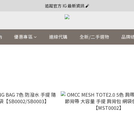
追蹤官方 IG 最新資訊 🧨
內
優惠專區
連線代購
全新/二手選物
品牌