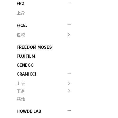
FR2
上身
F/CE.
包款
FREEDOM MOSES
FUJIFILM
GENEGG
GRAMICCI
上身
下身
其他
HOWDE LAB