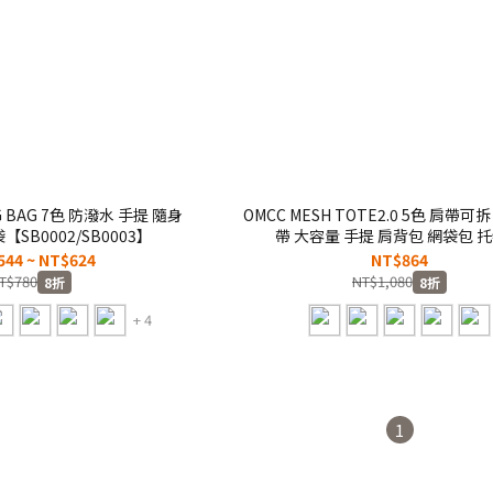
G BAG 7色 防潑水 手提 隨身
OMCC MESH TOTE2.0 5色 肩帶可
SB0002/SB0003】
帶 大容量 手提 肩背包 網袋包 
【MST0002】
544 ~ NT$624
NT$864
T$780
NT$1,080
8折
8折
+ 4
1