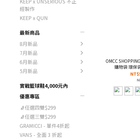
KEEP x UNSERIOUS 不正
經製作
KEEP x QUN
最新商品
8月新品
7月新品
OMCC SHOPPIN
6月新品
購物袋 環保袋【
5月新品
NT$
N
實戰籃球鞋4,000元內
優惠專區
🧦任選四雙$299
🧦任選三雙$299
GRAMICCI - 單件4折起
VANS - 全面 3 折起