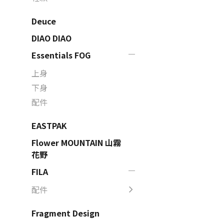
Deuce
DIAO DIAO
Essentials FOG
上身
下身
配件
EASTPAK
Flower MOUNTAIN 山霧
花野
FILA
配件
Fragment Design