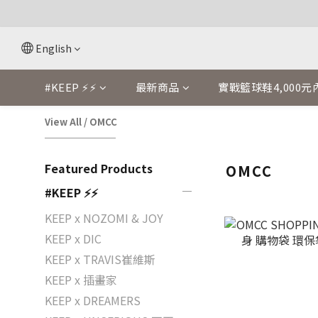
English
#KEEP ⚡⚡
最新商品
實戰籃球鞋4,000元
View All
/
OMCC
Featured Products
OMCC
#KEEP ⚡⚡
KEEP x NOZOMI & JOY
KEEP x DIC
KEEP x TRAVIS崔維斯
KEEP x 插畫家
KEEP x DREAMERS