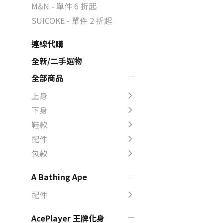
M&N - 單件 6 折起
SUICOKE - 單件 2 折起
連線代購
全新/二手選物
全部商品
上身
下身
鞋款
配件
包款
A Bathing Ape
配件
AcePlayer 王牌化身