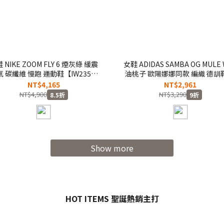
 NIKE ZOOM FLY 6 煙灰綠 緩震
女鞋 ADIDAS SAMBA OG MULE
 碳纖維 慢跑 運動鞋【IW2352-
油桃子 歐陽娜娜同款 編織 德訓
200】
拖 休閒鞋 懶人拖鞋 穆勒鞋
NT$4,165
NT$2,961
【HP5052】
NT$4,900
NT$3,290
8.5折
9折
Show more
HOT ITEMS 聖誕熱銷主打