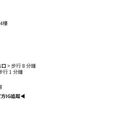
4樓
出口
> 步行 8 分鐘
步行 1 分鐘
場
方IG追蹤◀