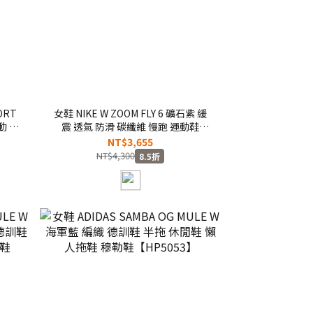
ORT
女鞋 NIKE W ZOOM FLY 6 礦石紫 緩
動 休
震 透氣 防滑 碳纖維 慢跑 運動鞋
F
【IW2036-220】
NT$3,655
NT$4,300
8.5折