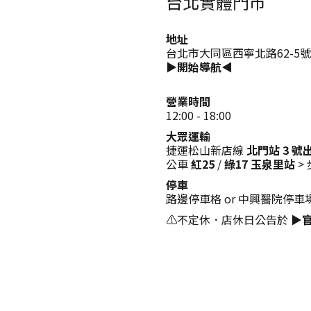
台北實體門市
地址
台北市大同區西寧北路62-5號
▶開始導航◀
營業時間
12:00 - 18:00
大眾運輸
捷運松山新店線
北門站 3 號
公車
紅25
/
綠17
玉泉里站
> 
停車
路邊停車格 or 中興醫院停車
⚠️不定休．店休日公告於
▶官