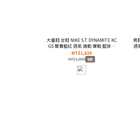
大童鞋 女鞋 NIKE S.T. DYNAMITE KC
男鞋
GS 鴛鴦藍紅 透氣 運動 實戰 籃球鞋
透氣
【IO0281-100】
NT$1,620
NT$1,800
9折