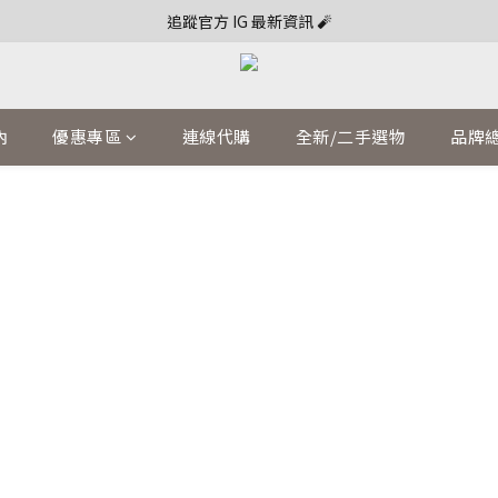
追蹤官方 IG 最新資訊 🧨
內
優惠專區
連線代購
全新/二手選物
品牌