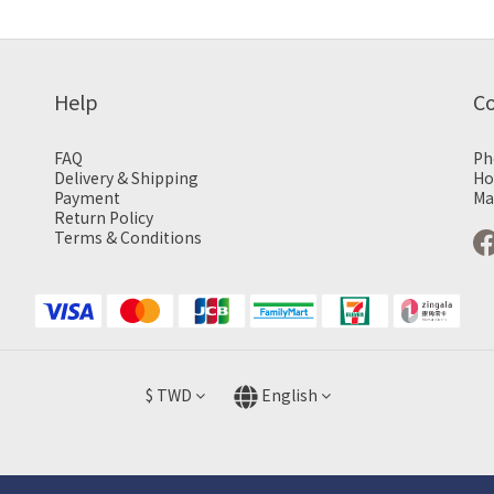
Help
C
FAQ
Ph
Delivery & Shipping
Ho
Payment
Ma
Return Policy
Terms & Conditions
$
TWD
English