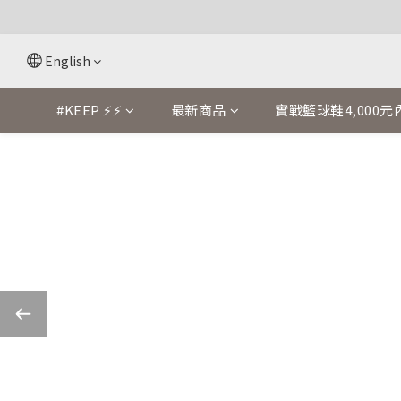
English
#KEEP ⚡⚡
最新商品
實戰籃球鞋4,000元