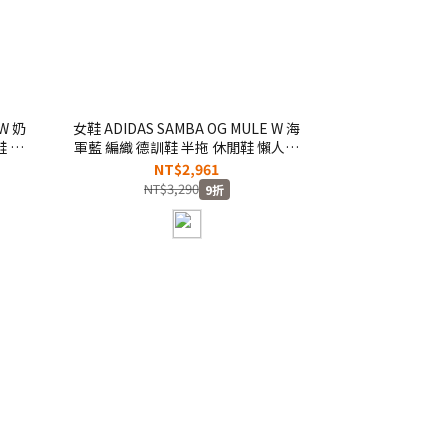
 W 奶
女鞋 ADIDAS SAMBA OG MULE W 海
鞋 半
軍藍 編織 德訓鞋 半拖 休閒鞋 懶人拖
鞋 穆勒鞋【HP5053】
NT$2,961
NT$3,290
9折