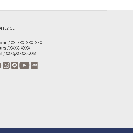
ontact
one / XX-XXX-XXX-XXX
urs / XXXX-XXXX
il / XXX@XXXX.COM