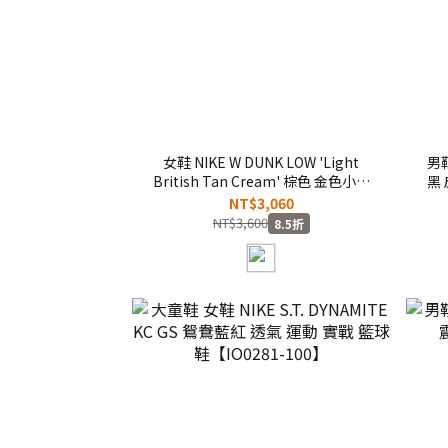
女鞋 NIKE W DUNK LOW 'Light
男鞋
British Tan Cream' 棕色 金色小勾
黑 
麂皮 復古 運動 休閒鞋【IO4244-
NT$3,060
200】
NT$3,600
8.5折