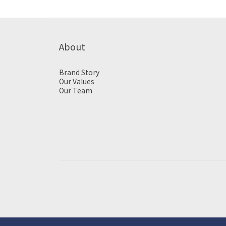
About
Brand Story
Our Values
Our Team