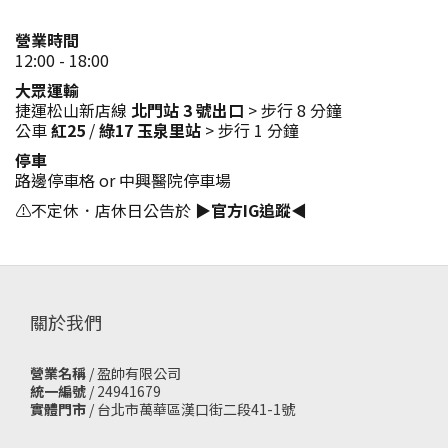
營業時間
12:00 - 18:00
大眾運輸
捷運松山新店線
北門站 3 號出口
> 步行 8 分鐘
公車
紅25
/
綠17
玉泉里站
> 步行 1 分鐘
停車
路邊停車格 or 中興醫院停車場
⚠️不定休．店休日公告於
▶官方IG追蹤◀
關於我們
營業名稱
/ 盈帥有限公司
統一編號
/ 24941679
實體門市
/
台北市萬華區漢口街二段41-1號