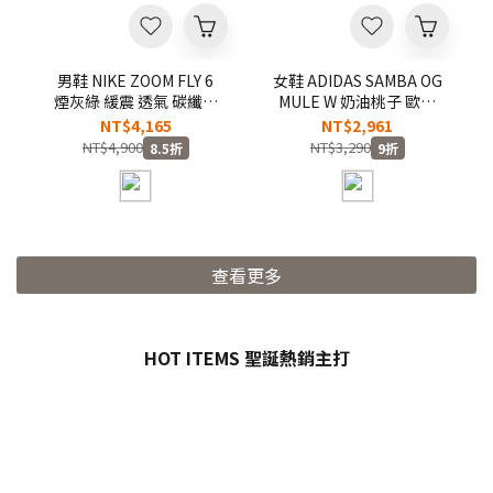
男鞋 NIKE ZOOM FLY 6
女鞋 ADIDAS SAMBA OG
煙灰綠 緩震 透氣 碳纖維
MULE W 奶油桃子 歐陽
慢跑 運動鞋【IW2352-
娜娜同款 編織 德訓鞋 半
NT$4,165
NT$2,961
200】
拖 休閒鞋 懶人拖鞋 穆勒
NT$4,900
NT$3,290
8.5折
9折
鞋【HP5052】
查看更多
HOT ITEMS 聖誕熱銷主打