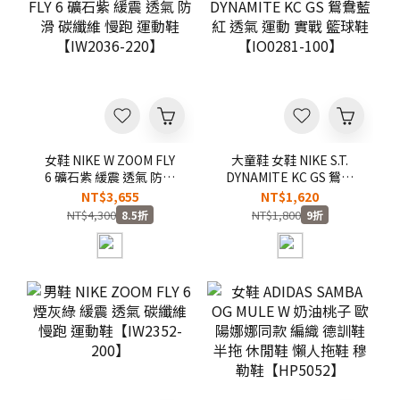
女鞋 NIKE W ZOOM FLY
大童鞋 女鞋 NIKE S.T.
6 礦石紫 緩震 透氣 防滑
DYNAMITE KC GS 鴛鴦
碳纖維 慢跑 運動鞋
藍紅 透氣 運動 實戰 籃球
NT$3,655
NT$1,620
【IW2036-220】
鞋【IO0281-100】
NT$4,300
NT$1,800
8.5折
9折