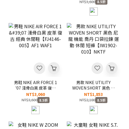
鞋【IH0587-700】
皮 復古 運動 休閒鞋
NT$3,600
8.5折
【IO4244-200】
男鞋 NIKE AIR FORCE 1
男款 NIKE UTILITY
'07 淺骨白黑 皮革 復古
WOVEN SHORT 黑色 尼
經典 休閒鞋【FJ4146-
龍 機能 喬丹 口袋拉鍊 運
NT$3,060
NT$1,853
005】AF1 WAF1
動 休閒 短褲【IW1902-
NT$3,600
NT$2,180
8.5折
8.5折
010】NKTF