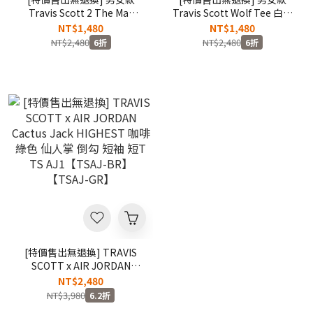
Travis Scott 2 The Max
Travis Scott Wolf Tee 白色
Tee 咖啡色 塗鴉 短袖 短T
沙漠之花 仙人掌 塗鴉 短袖
NT$1,480
NT$1,480
TS【CJAM-SS01】
短T TS【CJAM-SS03】
NT$2,480
NT$2,480
6折
6折
[特價售出無退換] TRAVIS
SCOTT x AIR JORDAN
Cactus Jack HIGHEST 咖啡
NT$2,480
綠色 仙人掌 倒勾 短袖 短T
NT$3,980
6.2折
TS AJ1【TSAJ-BR】