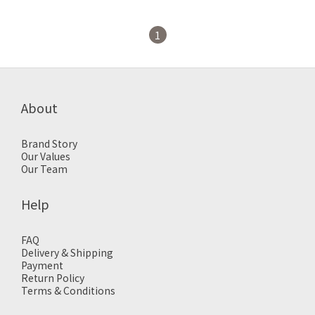
【TSAJ-GR】
1
About
Brand Story
Our Values
Our Team
Help
FAQ
Delivery & Shipping
Payment
Return Policy
Terms & Conditions