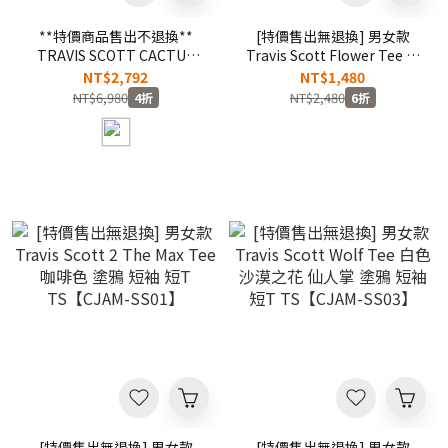
**特價商品售出不退換**
[特價售出無退換] 男女款
TRAVIS SCOTT CACTUS
Travis Scott Flower Tee 土
JACK X NIKE DUNK SB
黃色 沙漠之花 仙人掌 塗鴉
NT$2,792
NT$1,480
HOODIE 腰果花 帽TEE
短袖 短T TS【CJAM-SS02】
NT$6,980
NT$2,480
4折
6折
【TSSB001】25SALE
[特價售出無退換] 男女款
[特價售出無退換] 男女款