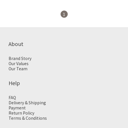
1
About
Brand Story
Our Values
Our Team
Help
FAQ
Delivery & Shipping
Payment
Return Policy
Terms & Conditions