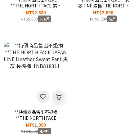
**THE NORTH FACE 紫標
款 TNF 紫標 THE NORTH
Ripstop Shirred Waist
FACE Stretch Twill Baggy
NT$2,880
NT$2,690
Pants 寬板褲 【NT5054N】
Pants 寬褲 寬版
NT$5,680
NT$5,380
5.1折
5折
【NTW5053N】
**特價商品售出不退換
**THE NORTH FACE
JAPAN LINE Heather
NT$1,999
Sweat Pant 黑 灰 長棉褲
NT$4,580
4.4折
【NB81831】