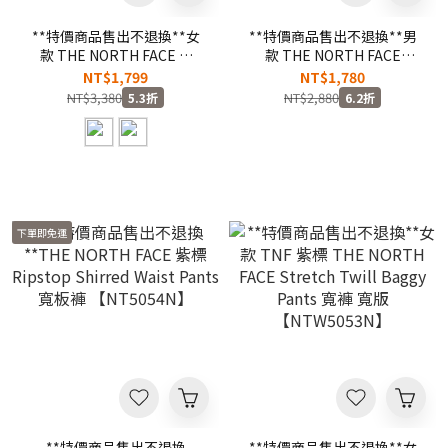
**特價商品售出不退換**女
**特價商品售出不退換**男
款 THE NORTH FACE W
款 THE NORTH FACE
SIGHTSEER WIDE LEG 黑色
SHORT 橄欖綠 小標 大口袋
NT$1,799
NT$1,780
軍綠 九分寬褲
短褲 工作褲
NT$3,380
NT$2,880
5.3折
6.2折
【NF0A7WBX】
【NF0A5JWQ37U】
下單即免運
**特價商品售出不退換
**特價商品售出不退換**女