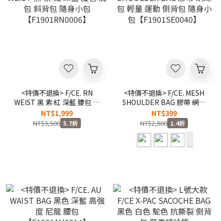
<特價不退換> F/CE. RN
<特價不退換> F/CE. MESH
WEIST 黑 紫 紅 深藍 腰包 胸
SHOULDER BAG 膠帶 網絲
包 斜背包 隨身小包
包 輕量 運動 側背包 隨身小
NT$1,999
NT$399
【F1901RN0006】
包【F1901SE0040】
NT$3,500
NT$2,800
5.7折
1.4折