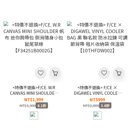
<特價不退換>F/CE. W.R
<特價不退換> F/CE ×
CANVAS MINI SHOULDER
DIGAWEL VINYL COOLER
帆布 迷你肩帶包 側背隨身小
BAG 黑 聯名款 防水拉鍊 可
NT$1,999
NT$999
包 鼠尾草綠
調節背帶 唱片收納袋 保溫袋
NT$3,300
NT$2,800
6.1折
3.6折
【F34251B0002G】
【10THFDW002】