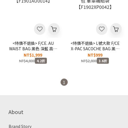
<特價不退換> F/CE. AU
<特價不退換> L號大款 F/CE
WAIST BAG 黑色 深藍 高強
X-PAC SACOCHE BAG 黑色
度 尼龍 腰包
白色 駝色 抗撕裂 側背包 單
NT$1,999
NT$999
【F1901AU0014】
車補給袋【F1902XP0042】
NT$4,800
NT$2,800
4.2折
3.6折
1
About
Brand Story