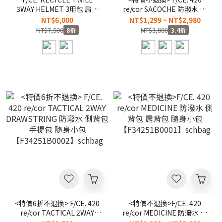
3WAY HELMET 3用包 肩背
re/cor SACOCHE 防潑水 側
手提 後背包 鋼盔包
背包 輕便 隨身小包 單車包
NT$6,000
NT$1,299 ~ NT$2,980
【F33251B0001】schbag
【F34251B0004】schbag
NT$7,500
NT$3,800
8折
3.4折
<特價6折不退換> F/CE. 420
<特價不退換>F/CE. 420
re/cor TACTICAL 2WAY
re/cor MEDICINE 防潑水 側