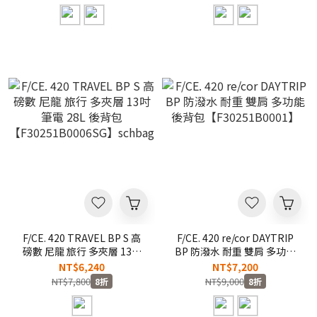
F/CE. 420 TRAVEL BP S 高
F/CE. 420 re/cor DAYTRIP
磅數 尼龍 旅行 多夾層 13吋
BP 防潑水 耐重 雙肩 多功能
筆電 28L 後背包
後背包【F30251B0001】
NT$6,240
NT$7,200
【F30251B0006SG】
NT$7,800
NT$9,000
8折
8折
schbag