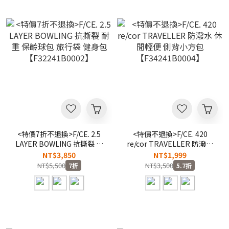
<特價7折不退換>F/CE. 2.5
<特價不退換>F/CE. 420
LAYER BOWLING 抗撕裂 耐
re/cor TRAVELLER 防潑水
重 保齡球包 旅行袋 健身包
休閒輕便 側背小方包
NT$3,850
NT$1,999
【F32241B0002】
【F34241B0004】
NT$5,500
NT$3,500
7折
5.7折