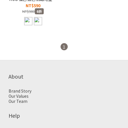
電微笑 笑臉 圓形 毛絨地墊
NT$590
地毯 止滑底【KS77】
NT$980
6折
1
About
Brand Story
Our Values
Our Team
Help