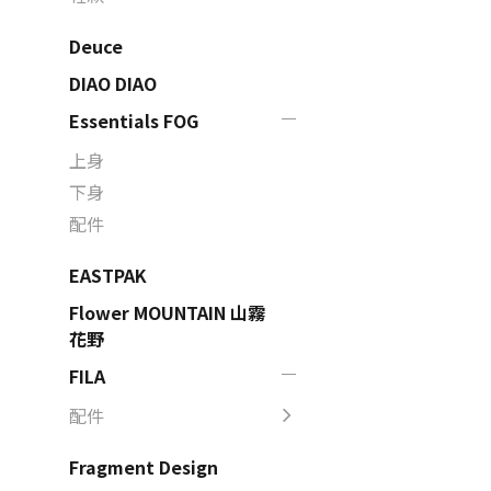
Deuce
DIAO DIAO
Essentials FOG
上身
下身
配件
EASTPAK
Flower MOUNTAIN 山霧
花野
FILA
配件
Fragment Design