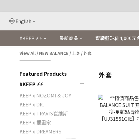
English
#KEEP ⚡⚡
最新商品
實戰籃球鞋4,000元
View All
/
NEW BALANCE
/
上身
/
外套
Featured Products
外套
#KEEP ⚡⚡
KEEP x NOZOMI & JOY
KEEP x DIC
KEEP x TRAVIS崔維斯
KEEP x 插畫家
KEEP x DREAMERS