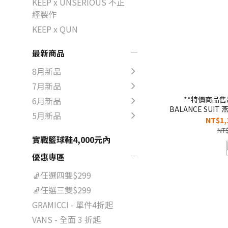
KEEP x UNSERIOUS 不正
經製作
KEEP x QUN
最新商品
8月新品
7月新品
**特價商品售
6月新品
BALANCE SUI
5月新品
接 雜點 環
NT$1,
【UJ31551GIE
NT$
實戰籃球鞋4,000元內
優惠專區
🧦任選四雙$299
🧦任選三雙$299
GRAMICCI - 單件4折起
VANS - 全面 3 折起