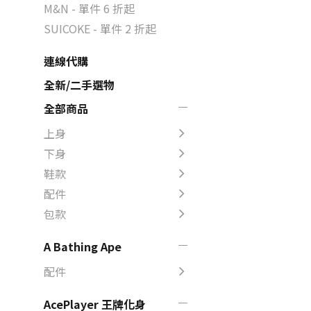
M&N - 單件 6 折起
SUICOKE - 單件 2 折起
連線代購
全新/二手選物
全部商品
上身
下身
鞋款
配件
包款
A Bathing Ape
配件
AcePlayer 王牌化身