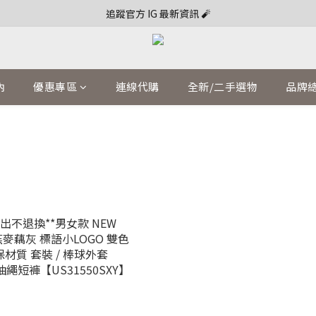
追蹤官方 IG 最新資訊 🧨
內
優惠專區
連線代購
全新/二手選物
品牌