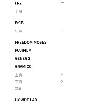
FR2
上身
F/CE.
包款
FREEDOM MOSES
FUJIFILM
GENEGG
GRAMICCI
上身
下身
其他
HOWDE LAB