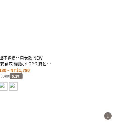
出不退換**男女款 NEW
T 燕麥藕灰 標語小LOGO 雙色拼
保材質 套裝 / 棒球外套
180 ~ NT$1,780
】抽繩短褲【US31550SXY】
3,480
5.1折
1