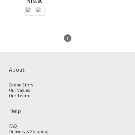
老帽【LAH21100】
NT$680
1
About
Brand Story
Our Values
Our Team
Help
FAQ
Delivery & Shipping