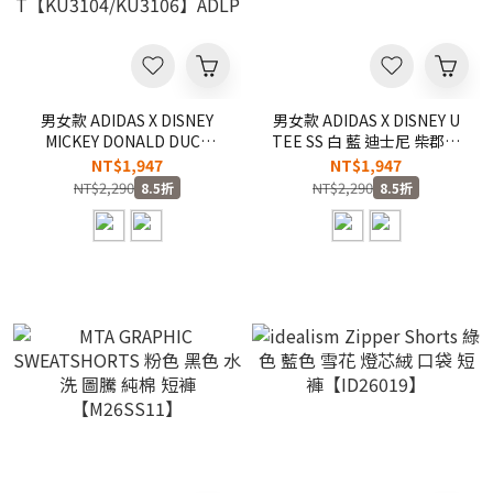
男女款 ADIDAS X DISNEY
男女款 ADIDAS X DISNEY U
MICKEY DONALD DUCK
TEE SS 白 藍 迪士尼 柴郡貓
JERSEY TEE 米老鼠 米奇 唐
愛麗絲夢遊仙境 聯名款 寬鬆
NT$1,947
NT$1,947
老鴨 迪士尼 聯名款 宋雨琦同
透氣 三葉草 短
NT$2,290
NT$2,290
8.5折
8.5折
款 寬鬆 三葉草 球衣 短
T【KY8307/KY8308】ADLP
T【KU3104/KU3106】
ADLP