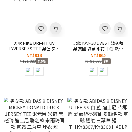
男款 NIKE DRI-FIT UV
男款 KANGOL VEST 淺灰藍
HYVERSE SS TEE 黑色 灰色
黑 英國 袋鼠 印花 中性 洗水
防曬 排汗 抗UV 運動 快乾 短
背心【66251481】
NT$918
NT$865
T【DV9840】NKTF
NT$1,080
NT$1,080
8.5折
8折