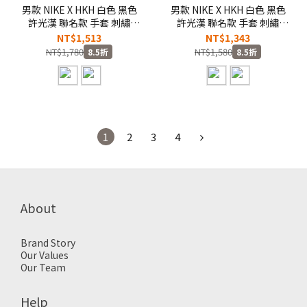
男款 NIKE X HKH 白色 黑色
男款 NIKE X HKH 白色 黑色
許光漢 聯名款 手套 刺繡
許光漢 聯名款 手套 刺繡
LOGO 寬鬆 印花 長
LOGO 寬鬆 純棉 印花 短
NT$1,513
NT$1,343
T【JF5955】NKTF
T【JF5954】NKTF
NT$1,780
NT$1,580
8.5折
8.5折
1
2
3
4
About
Brand Story
Our Values
Our Team
Help