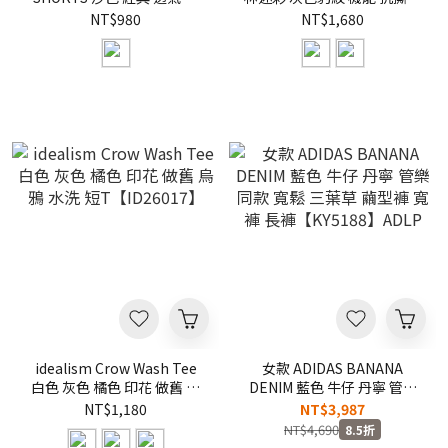
色 網布 短褲【M26SBS6-
彩圖 短褲【ID26045】
NT$980
NT$1,680
SN】
idealism Crow Wash Tee
女款 ADIDAS BANANA
白色 灰色 橘色 印花 做舊 烏
DENIM 藍色 牛仔 丹寧 管樂
鴉 水洗 短T【ID26017】
同款 寬鬆 三葉草 繭型褲 寬
NT$1,180
NT$3,987
褲 長褲【KY5188】ADLP
NT$4,690
8.5折