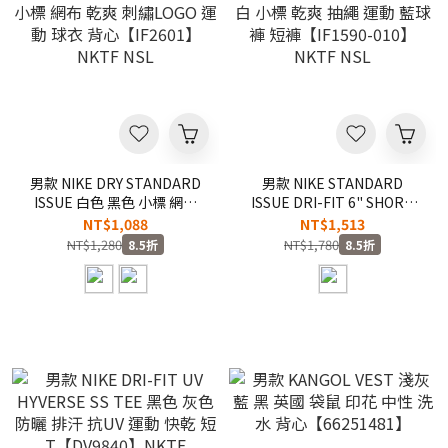
男款 NIKE DRY STANDARD
男款 NIKE STANDARD
ISSUE 白色 黑色 小標 網布
ISSUE DRI-FIT 6" SHORT
乾爽 刺繡LOGO 運動 球衣 背
黑白 小標 乾爽 抽繩 運動 藍
NT$1,088
NT$1,513
心【IF2601】NKTF NSL
球褲 短褲【IF1590-010】
NT$1,280
NT$1,780
8.5折
8.5折
NKTF NSL