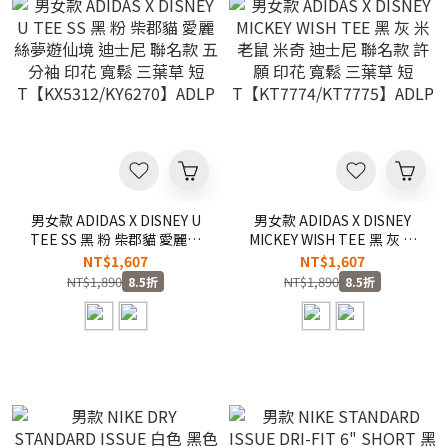
男女款 ADIDAS X DISNEY U
男女款 ADIDAS X DISNEY
TEE SS 黑 粉 柴郡貓 愛麗絲
MICKEY WISH TEE 黑 灰 米
夢遊仙境 迪士尼 聯名款 五分
老鼠 米奇 迪士尼 聯名款 許
NT$1,607
NT$1,607
袖 印花 寬鬆 三葉草 短
願 印花 寬鬆 三葉草 短
NT$1,890
NT$1,890
8.5折
8.5折
T【KX5312/KY6270】ADLP
T【KT7774/KT7775】
ADLP