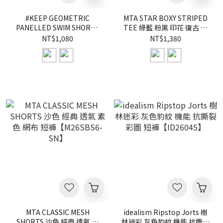
#KEEP GEOMETRIC
MTA STAR BOXY STRIPED
PANELLED SWIM SHORTS
TEE 綠藍 粉黑 印花 復古 街
拼接 海灘 慢跑 短褲 黑色 灰
頭 Boxy 條紋 短
NT$1,080
NT$1,380
色 抽繩 海灘褲 機能 短褲
T【M26SSP】
【KS360】
MTA CLASSIC MESH
idealism Ripstop Jorts 樹
SHORTS 沙色 經典 透氣 素
林迷彩 灰色豹紋 機能 抗撕裂