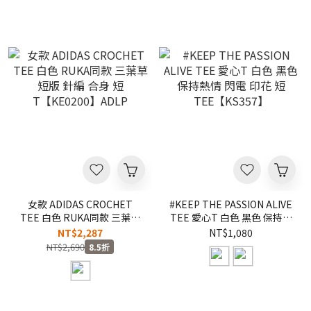
女款 ADIDAS CROCHET
#KEEP THE PASSION ALIVE
TEE 白色 RUKA同款 三葉草
TEE 愛心T 白色 黑色 保持熱
短版 針編 合身 短
情 閃電 印花 短
NT$2,287
NT$1,080
T【KE0200】ADLP
TEE【KS357】
NT$2,690
8.5折