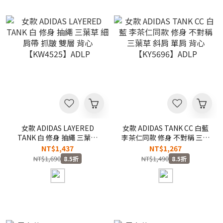
女款 ADIDAS LAYERED
女款 ADIDAS TANK CC 白藍
TANK 白 修身 抽繩 三葉草
李茶仁同款 修身 不對稱 三葉
細肩帶 抓皺 雙層 背心
草 斜肩 單肩 背心
NT$1,437
NT$1,267
【KW4525】ADLP
【KY5696】ADLP
NT$1,690
NT$1,490
8.5折
8.5折