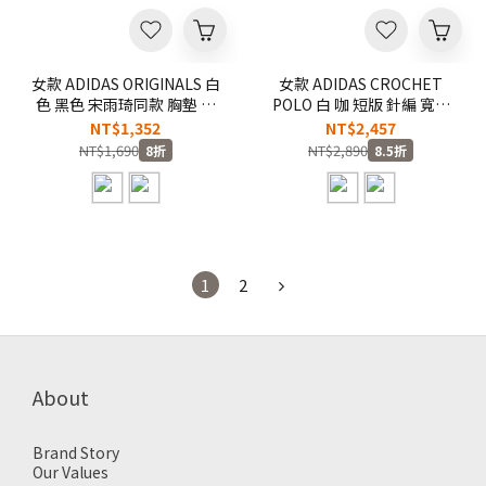
女款 ADIDAS ORIGINALS 白
女款 ADIDAS CROCHET
色 黑色 宋雨琦同款 胸墊 修
POLO 白 咖 短版 針編 寬鬆
身 三葉草 運動 背心
短T POLO衫
NT$1,352
NT$2,457
【KB6417/KB6418】ADLP
【KC6490/KE0198】ADLP
NT$1,690
NT$2,890
8折
8.5折
1
2
About
Brand Story
Our Values