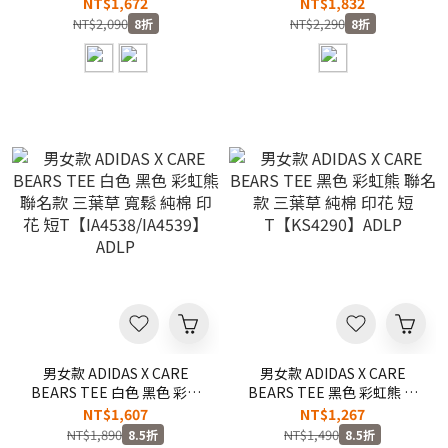
三葉草 涼爽 網球 運動 短T
格 寬鬆 短T【KW8247】
NT$1,672
NT$1,832
POLO衫
ADLP
NT$2,090
NT$2,290
8折
8折
【KY8886/KY8878】ADLP
男女款 ADIDAS X CARE
男女款 ADIDAS X CARE
BEARS TEE 白色 黑色 彩虹
BEARS TEE 黑色 彩虹熊 聯
熊 聯名款 三葉草 寬鬆 純棉
名款 三葉草 純棉 印花 短
NT$1,607
NT$1,267
印花 短
T【KS4290】ADLP
NT$1,890
NT$1,490
8.5折
8.5折