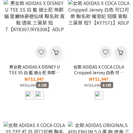
男女款 ADIDAS X DISNEY U
女款 ADIDAS X COCA COLA
TEE SS 白 藍 迪士尼 柴郡貓
Cropped Jersey 白色 可口
愛麗絲夢遊仙境 聯名款 寬鬆
可樂 聯名款 權恩妃 短版 寬
NT$1,947
NT$1,947
透氣 三葉草 短
鬆 三葉草 短T【KY7571】
NT$2,290
NT$2,290
8.5折
8.5折
T【KY8307/KY8308】ADLP
ADLP