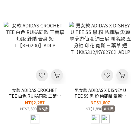
女款 ADIDAS CROCHET
男女款 ADIDAS X DISNEY U
TEE 白色 RUKA同款 三葉草
TEE SS 黑 粉 柴郡貓 愛麗絲
短版 針編 合身 短
夢遊仙境 迪士尼 聯名款 五分
NT$2,287
NT$1,607
T【KE0200】ADLP
袖 印花 寬鬆 三葉草 短
NT$2,690
NT$1,890
8.5折
8.5折
T【KX5312/KY6270】ADLP