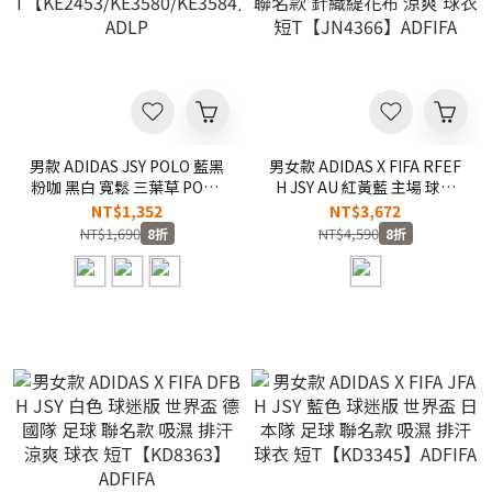
男款 ADIDAS JSY POLO 藍黑
男女款 ADIDAS X FIFA RFEF
粉咖 黑白 寬鬆 三葉草 POLO
H JSY AU 紅黃藍 主場 球員
衫 球衣 短
版 世界盃 西班牙 足球 聯名
NT$1,352
NT$3,672
T【KE2453/KE3580/KE3584】
款 針織緹花布 涼爽 球衣 短
NT$1,690
NT$4,590
8折
8折
ADLP
T【JN4366】ADFIFA