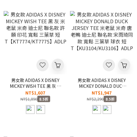
男女款 ADIDAS X DISNEY
男女款 ADIDAS X DISNEY
MICKEY WISH TEE 黑 灰 米
MICKEY DONALD DUCK
老鼠 米奇 迪士尼 聯名款 許
JERSEY TEE 米老鼠 米奇 唐
NT$1,607
NT$1,947
願 印花 寬鬆 三葉草 短
老鴨 迪士尼 聯名款 宋雨琦同
NT$1,890
NT$2,290
8.5折
8.5折
T【KT7774/KT7775】
款 寬鬆 三葉草 球衣 短
ADLP
T【KU3104/KU3106】
ADLP