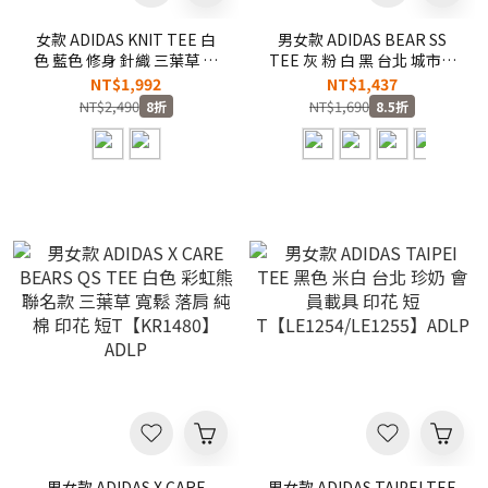
女款 ADIDAS KNIT TEE 白
男女款 ADIDAS BEAR SS
色 藍色 修身 針織 三葉草 貼
TEE 灰 粉 白 黑 台北 城市系
身 短版 短
列 台灣黑熊 珍奶 棒球 彈珠
NT$1,992
NT$1,437
T【KS9952/KW2606】
汽水 茄芷袋 藍白拖 短
NT$2,490
NT$1,690
8折
8.5折
ADLP
T【LF5890/LF5892/LF5889/L
ADLP
男女款 ADIDAS X CARE
男女款 ADIDAS TAIPEI TEE