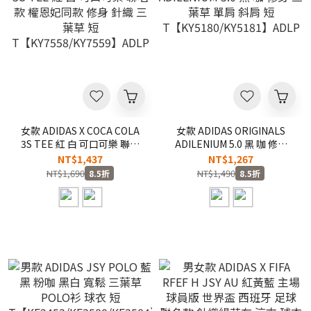
女款 ADIDAS X COCA COLA
女款 ADIDAS ORIGINALS
3S TEE 紅 白 可口可樂 聯名
ADILENIUM 5.0 黑 咖 修身
款 權恩妃同款 修身 針織 三
三葉草 單肩 斜肩 短
NT$1,437
NT$1,267
葉草 短
T【KY5180/KY5181】ADLP
NT$1,690
NT$1,490
8.5折
8.5折
T【KY7558/KY7559】ADLP