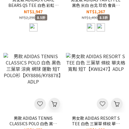
BEARS QS TEE 白色 彩虹熊
黑色 米白 台北 珍奶 會員載
聯名款 三葉草 寬鬆 落肩 純
具 印花 短
NT$1,947
NT$1,267
棉 印花 短T【KR1480】
T【LE1254/LE1255】ADLP
NT$2,290
NT$1,490
8.5折
8.5折
ADLP
男款 ADIDAS TENNIS
男女款 ADIDAS RESORT S
CLASSICS POLO 白色 黑色
TEE 白色 三葉草 條紋 華夫