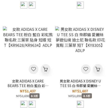
T【IA4538/IA4539】ADLP
女款 ADIDAS X CARE
男女款 ADIDAS X DISNEY U
BEARS TEE 粉白 藍白 彩虹
TEE SS 白 柴郡貓 愛麗絲夢
熊 聯名款 三葉草 貼身 短版
遊仙境 迪士尼 聯名款 印花
NT$1,437
NT$1,607
短T【KR9628/KR9634】
寬鬆 三葉草 短T【KY8305】
NT$1,690
NT$1,890
8.5折
8.5折
ADLP
ADLP