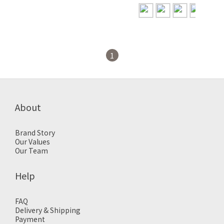
褲【HF7543】
1
About
Brand Story
Our Values
Our Team
Help
FAQ
Delivery & Shipping
Payment