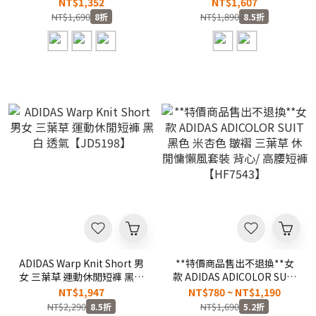
廷 日本 足球 世足盃 世界盃
棉褲 短褲
NT$1,352
NT$1,607
運動 短褲
【JE7540/JW4742】
NT$1,690
NT$1,890
8折
8.5折
【JZ6454/JZ9329/JZ9096】
ADFIFA
ADIDAS Warp Knit Short 男
**特價商品售出不退換**女
女 三葉草 運動休閒短褲 黑白
款 ADIDAS ADICOLOR SUIT
透氣【JD5198】
黑色 米杏色 皺褶 三葉草 休
NT$1,947
NT$780 ~ NT$1,190
閒慵懶風套裝 背心/ 高腰短
NT$2,290
NT$1,690
8.5折
5.2折