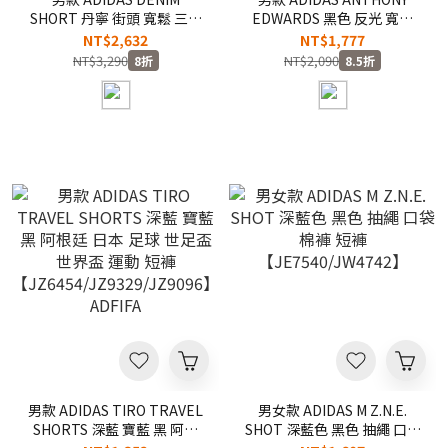
SHORT 丹寧 街頭 寬鬆 三葉
EDWARDS 黑色 反光 寬鬆
草 短褲 牛仔褲 七分褲
休閒 運動 短褲【KH1706】
NT$2,632
NT$1,777
【KE0133】ADLP
NT$3,290
NT$2,090
8折
8.5折
男款 ADIDAS TIRO TRAVEL
男女款 ADIDAS M Z.N.E.
SHORTS 深藍 寶藍 黑 阿根
SHOT 深藍色 黑色 抽繩 口袋