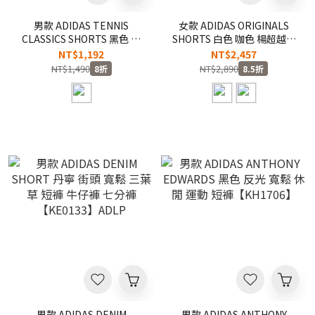
男款 ADIDAS TENNIS
女款 ADIDAS ORIGINALS
CLASSICS SHORTS 黑色 撞
SHORTS 白色 咖色 楊超越同
色 涼爽 三葉草 網球 運動 短
款 三葉草 簍空 針編 短褲
NT$1,192
NT$2,457
褲【KY8884】
【KC6477/KE0197】ADLP
NT$1,490
NT$2,890
8折
8.5折
男款 ADIDAS DENIM
男款 ADIDAS ANTHONY