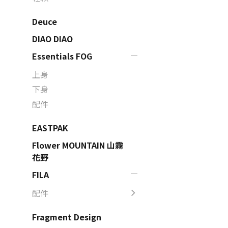
Deuce
DIAO DIAO
Essentials FOG
上身
下身
配件
EASTPAK
Flower MOUNTAIN 山霧
花野
FILA
配件
Fragment Design