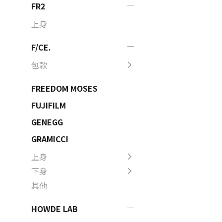
FR2
上身
F/CE.
包款
FREEDOM MOSES
FUJIFILM
GENEGG
GRAMICCI
上身
下身
其他
HOWDE LAB