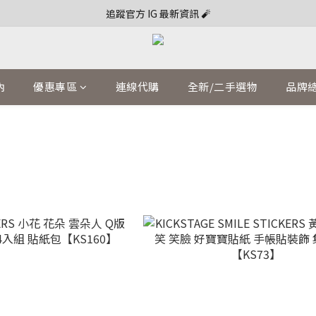
追蹤官方 IG 最新資訊 🧨
內
優惠專區
連線代購
全新/二手選物
品牌