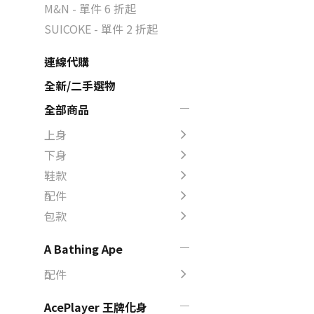
M&N - 單件 6 折起
SUICOKE - 單件 2 折起
連線代購
全新/二手選物
全部商品
上身
下身
鞋款
配件
包款
A Bathing Ape
配件
AcePlayer 王牌化身