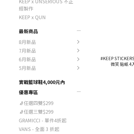
KEEP x UNSERIOUS 不正
經製作
KEEP x QUN
最新商品
8月新品
7月新品
#KEEP STICKE
6月新品
微笑 貼紙 4
5月新品
實戰籃球鞋4,000元內
優惠專區
🧦任選四雙$299
🧦任選三雙$299
GRAMICCI - 單件4折起
VANS - 全面 3 折起