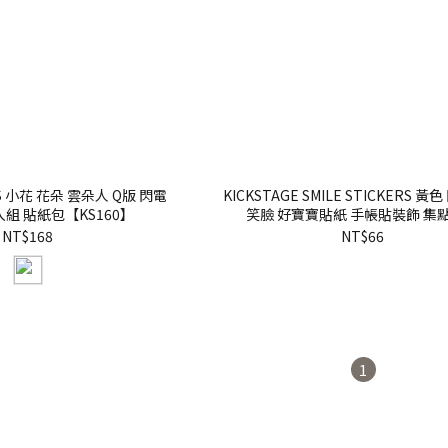
RS 小花 花朵 雲朵人 Q版 閃電
KICKSTAGE SMILE STICKERS 
入組 貼紙包【KS160】
笑臉 好寶寶貼紙 手帳貼裝飾 集
【KS73】
NT$168
NT$66
1