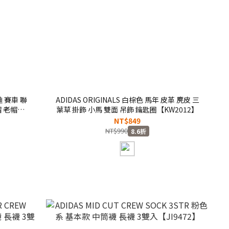
奧迪 賽車 聯
ADIDAS ORIGINALS 白棕色 馬年 皮革 麂皮 三
 老帽
葉草 掛飾 小馬 雙面 吊飾 鑰匙圈【KW2012】
NT$849
NT$990
8.6折