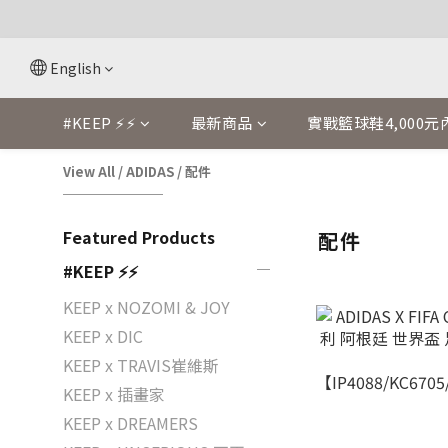
English
#KEEP ⚡⚡
最新商品
實戰籃球鞋4,000元
View All
/
ADIDAS
/
配件
Featured Products
配件
#KEEP ⚡⚡
KEEP x NOZOMI & JOY
KEEP x DIC
KEEP x TRAVIS崔維斯
KEEP x 插畫家
KEEP x DREAMERS