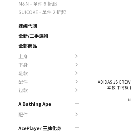
M&N - 單件 6 折起
SUICOKE - 單件 2 折起
連線代購
全新/二手選物
全部商品
上身
下身
鞋款
配件
ADIDAS 3S CRE
本款 中筒襪 
包款
N
A Bathing Ape
配件
AcePlayer 王牌化身