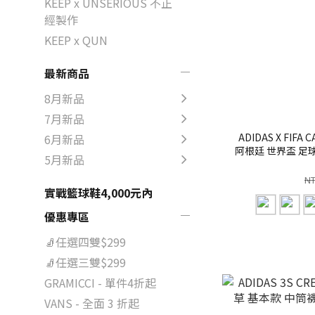
KEEP x UNSERIOUS 不正
經製作
KEEP x QUN
最新商品
8月新品
7月新品
ADIDAS X FIF
6月新品
阿根廷 世界盃 足球
5月新品
【IP4088/KC6705
NT
實戰籃球鞋4,000元內
優惠專區
🧦任選四雙$299
🧦任選三雙$299
GRAMICCI - 單件4折起
VANS - 全面 3 折起