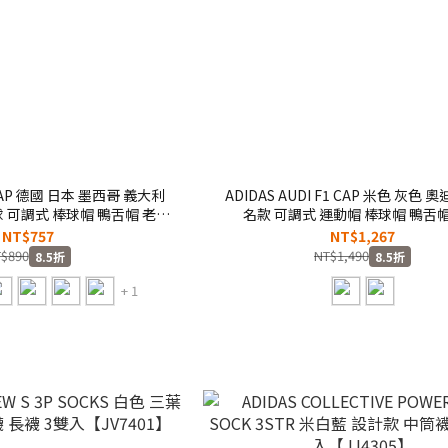
A CAP 德國 日本 墨西哥 義大利
ADIDAS AUDI F1 CAP 米色 灰色 
 可調式 棒球帽 鴨舌帽 老帽
名款 可調式 運動帽 棒球帽 鴨舌帽
/KC0743/KD4390/KD7703/KE1384/KE5950】
【KF0714/KF0713】
NT$757
NT$1,267
ADFIFA
$890
NT$1,490
8.5折
8.5折
+ 1