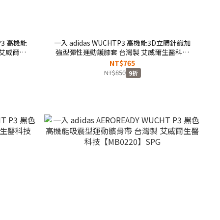
 P3 高機能
一入 adidas WUCHTP3 高機能3D立體針織加
 艾威爾生
強型彈性運動護膝套 台灣製 艾威爾生醫科技
【MG0043】SPG
NT$765
NT$850
9折