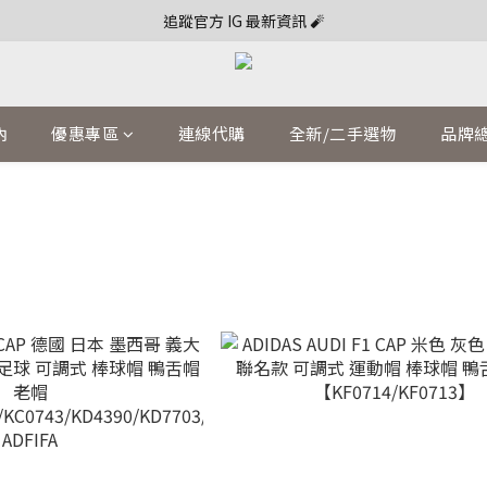
追蹤官方 IG 最新資訊 🧨
內
優惠專區
連線代購
全新/二手選物
品牌