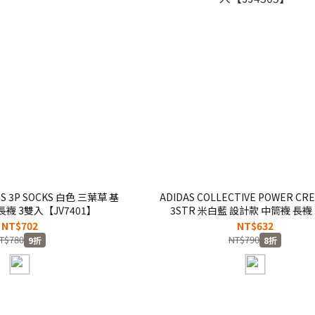
W S 3P SOCKS 白色 三葉草 基
ADIDAS COLLECTIVE POWER CR
長襪 3雙入【JV7401】
3STR 米白藍 設計款 中筒襪 長襪
【JJ4305】
NT$702
NT$632
T$780
NT$790
9折
8折