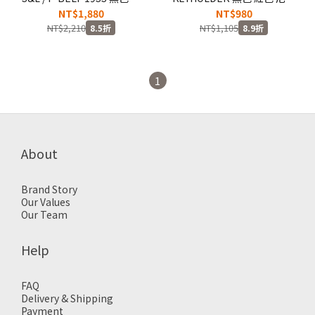
帶皮帶 腰帶
LOGO 鑰匙圈 鑰匙扣 吊飾
NT$1,880
NT$980
【91MYNHAC06BK】
【81MYNHAC07】
NT$2,210
NT$1,105
8.5折
8.9折
1
About
Brand Story
Our Values
Our Team
Help
FAQ
Delivery & Shipping
Payment