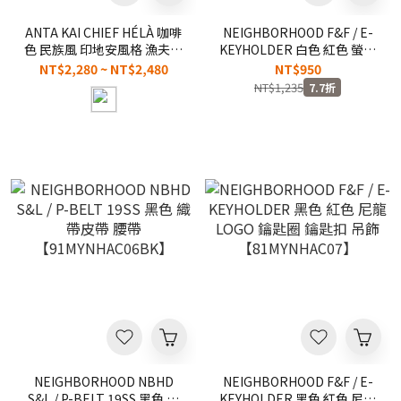
ANTA KAI CHIEF HÉLÀ 咖啡
NEIGHBORHOOD F&F / E-
色 民族風 印地安風格 漁夫帽
KEYHOLDER 白色 紅色 螢光
【192511289R-1】Kyrie
黃 帆布 LOGO 鑰匙圈 鑰匙扣
NT$2,280 ~ NT$2,480
NT$950
Irving 安踏 凱里歐文
吊飾 【82MYNHAC08】
NT$1,235
7.7折
NEIGHBORHOOD NBHD
NEIGHBORHOOD F&F / E-
S&L / P-BELT 19SS 黑色 織
KEYHOLDER 黑色 紅色 尼龍