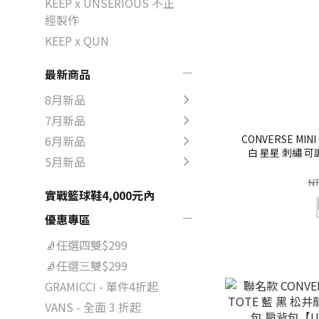
KEEP x UNSERIOUS 不正
經製作
KEEP x QUN
最新商品
8月新品
7月新品
CONVERSE MINI
6月新品
白 星星 刺繡 可
5月新品
【
NT
實戰籃球鞋4,000元內
優惠專區
🧦任選四雙$299
🧦任選三雙$299
GRAMICCI - 單件4折起
VANS - 全面 3 折起