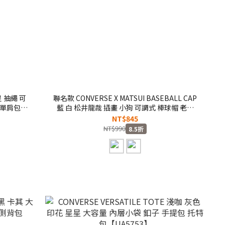
星 抽繩 可
聯名款 CONVERSE X MATSUI BASEBALL CAP
 單肩包
藍 白 松井龍哉 插畫 小狗 可調式 棒球帽 老帽
【UA5981】CONMATSUI
NT$845
NT$990
8.5折