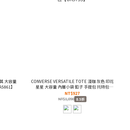
 卡其 大容量
CONVERSE VERSATILE TOTE 淺咖 灰色 印花
5861】
星星 大容量 內層小袋 釦子 手提包 托特包
【UA5753】
NT$927
NT$1,090
8.5折