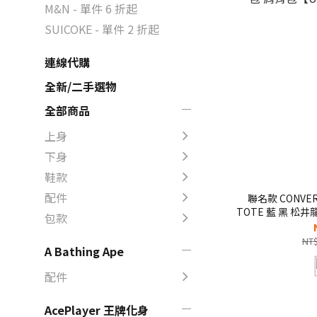
M&N - 單件 6 折起
SUICOKE - 單件 2 折起
連線代購
全新/二手選物
全部商品
上身
下身
鞋款
配件
聯名款 CONVERS
TOTE 藍 黑 松
包款
肩背包【UA5
NT$
A Bathing Ape
配件
AcePlayer 王牌化身