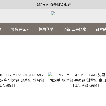
追蹤官方 IG 最新資訊 🧨
內
優惠專區
連線代購
全新/二手選物
品牌