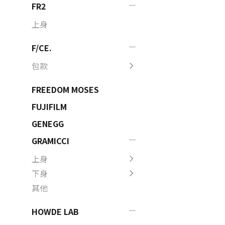
FR2
上身
F/CE.
包款
FREEDOM MOSES
FUJIFILM
GENEGG
GRAMICCI
上身
下身
其他
HOWDE LAB