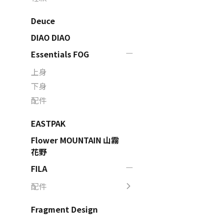
Deuce
DIAO DIAO
Essentials FOG
上身
下身
配件
EASTPAK
Flower MOUNTAIN 山霧
花野
FILA
配件
Fragment Design