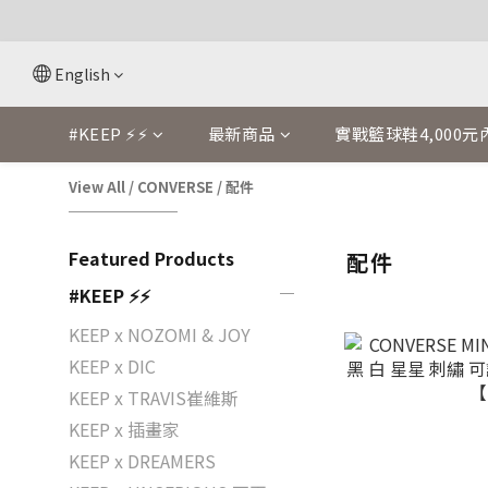
English
#KEEP ⚡⚡
最新商品
實戰籃球鞋4,000元
View All
/
CONVERSE
/
配件
Featured Products
配件
#KEEP ⚡⚡
KEEP x NOZOMI & JOY
KEEP x DIC
KEEP x TRAVIS崔維斯
KEEP x 插畫家
KEEP x DREAMERS