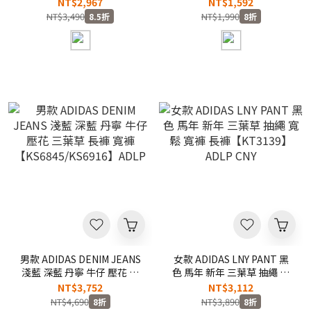
色 奧迪 賽車 聯名款 彈性 運
球 世足盃 世界盃 運動 長褲
NT$2,967
NT$1,592
動 長褲【KE9098】
【JZ6293】ADFIFA
NT$3,490
NT$1,990
8.5折
8折
男款 ADIDAS DENIM JEANS
女款 ADIDAS LNY PANT 黑
淺藍 深藍 丹寧 牛仔 壓花 三
色 馬年 新年 三葉草 抽繩 寬
葉草 長褲 寬褲
鬆 寬褲 長褲【KT3139】
NT$3,752
NT$3,112
【KS6845/KS6916】ADLP
ADLP CNY
NT$4,690
NT$3,890
8折
8折