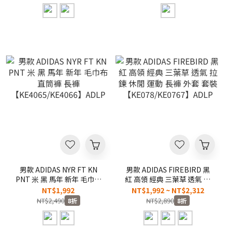
男款 ADIDAS NYR FT KN
男款 ADIDAS FIREBIRD 黑
PNT 米 黑 馬年 新年 毛巾布
紅 高領 經典 三葉草 透氣 拉
直筒褲 長褲
鍊 休閒 運動 長褲 外套 套裝
NT$1,992
NT$1,992 ~ NT$2,312
【KE4065/KE4066】ADLP
【KE078/KE0767】ADLP
NT$2,490
NT$2,890
8折
8折