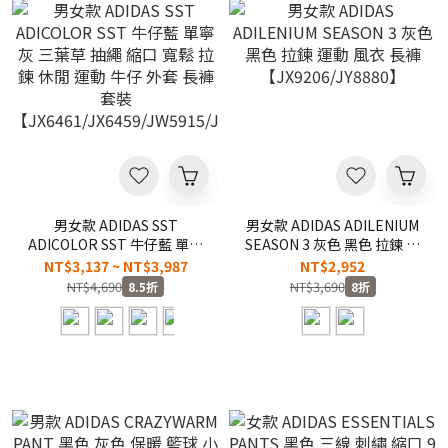
男女款 ADIDAS SST
男女款 ADIDAS ADILENIUM
ADICOLOR SST 牛仔藍 單寧
SEASON 3 灰色 黑色 拉鍊 運
灰 三葉草 抽繩 縮口 寬鬆 拉
動 風衣 長褲
NT$3,137 ~ NT$3,987
NT$2,952
鍊 休閒 運動 牛仔 外套 長褲
【JX9206/JY8880】
NT$4,690
NT$3,690
8.5折
8折
套裝
【JX6461/JX6459/JW5915/JW5920】