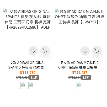
女款 ADIDAS ORIGINAL
男女款 ADIDAS M Z.N.E. C
SPANTS 棕灰 灰 豹紋 寬鬆
OHPT 深藍色 抽繩 口袋 棉褲
休閒 三葉草 丹寧 長褲 寬褲
工裝褲 長褲【JW4757】
NT$3,780
NT$2,457
【KA2679/KA2680】 ADLP
NT$4,690
NT$2,890
8.1折
8.5折