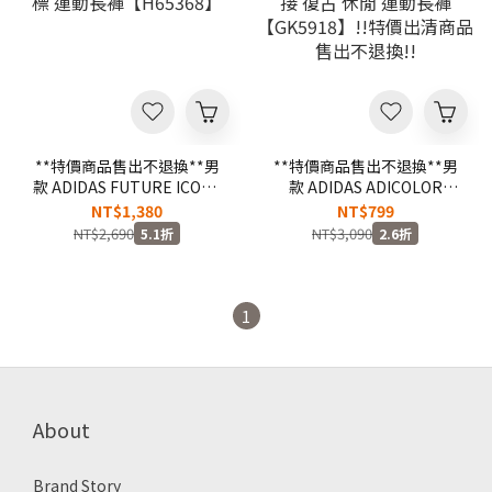
**特價商品售出不退換**男
**特價商品售出不退換**男
款 ADIDAS FUTURE ICONS
款 ADIDAS ADICOLOR
綠色 大口袋 內網眼 三線 小
PANTS 黑黃 防撕裂 口袋 拼
NT$1,380
NT$799
標 運動長褲【H65368】
接 復古 休閒 運動長褲
NT$2,690
NT$3,090
5.1折
2.6折
【GK5918】!!特價出清商品
售出不退換!!
1
About
Brand Story