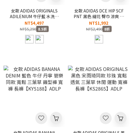
女款 ADIDAS ORIGINALS
女款 ADIDAS DCE HIP SCF
ADILENIUM 牛仔藍 水洗灰
PNT 黑色 緹花 臀巾 涼爽 速
鄭好娟同款 假兩件 三葉草 破
乾 寬鬆 下擺縮口 寬褲 長褲
NT$4,497
NT$1,992
壞 刷破 寬鬆 寬褲 長褲
【KZ4210】ADLP
NT$5,290
NT$2,490
8.5折
8折
【KY5192/KY5193】ADLP
女款 ADIDAS BANANA
女款 ADIDAS ORIGINALS 黑