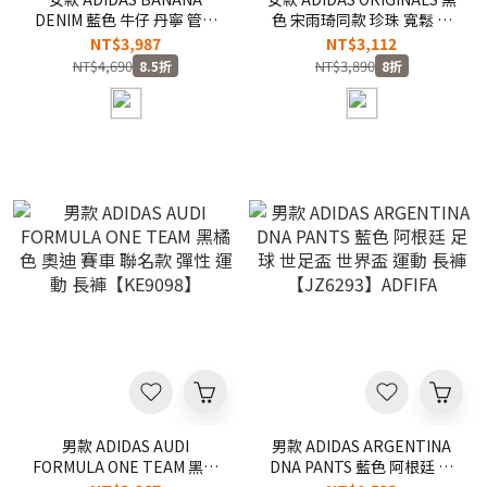
DENIM 藍色 牛仔 丹寧 管樂
色 宋雨琦同款 珍珠 寬鬆 透
同款 寬鬆 三葉草 繭型褲 寬
氣 三葉草 休閒 運動 寬褲 長
NT$3,987
NT$3,112
褲 長褲【KY5188】ADLP
褲【KS2865】ADLP
NT$4,690
NT$3,890
8.5折
8折
男款 ADIDAS AUDI
男款 ADIDAS ARGENTINA
FORMULA ONE TEAM 黑橘
DNA PANTS 藍色 阿根廷 足