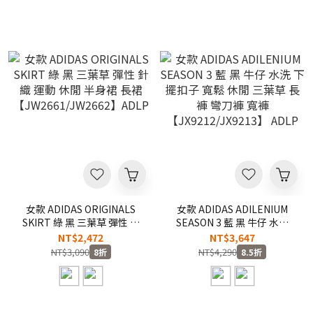
女款 ADIDAS ORIGINALS
女款 ADIDAS ADILENIUM
SKIRT 綠 黑 三葉草 彈性 針
SEASON 3 藍 黑 牛仔 水洗
織 運動 休閒 半身裙 長裙
下擺扣子 寬鬆 休閒 三葉草
NT$2,472
NT$3,647
【JW2661/JW2662】ADLP
長褲 彎刀褲 寬褲
NT$3,090
NT$4,290
8折
8.5折
【JX9212/JX9213】 ADLP