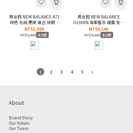
男女鞋 NEW BALANCE 471
男女鞋 NEW BALANCE
棕色 毛絨 麂皮 復古 休閒鞋
U1906N 海軍藍灰 緩震 支撐
【U4717CF】NB471
復古 休閒鞋【U19064UM】
NT$2,958
NT$4,148
NB1906
NT$3,480
NT$4,880
8.5折
8.5折
1
2
3
4
5
About
Brand Story
Our Values
Our Team