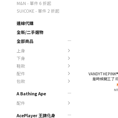
M&N - 單件 6 折起
SUICOKE - 單件 2 折起
連線代購
全新/二手選物
全部商品
上身
下身
鞋款
配件
VANDYTHEPINK®
是時候開工了 印花
包款
NT
A Bathing Ape
配件
AcePlayer 王牌化身