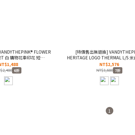
NDYTHEPINK® FLOWER
[特價售出無退換] VANDYTHEPI
IRT 白 購物花車印花 短
HERITAGE LOGO THERMAL L/S
D1039-101】
復古水洗 胸前LOGO 長T【VD10
NT$1,488
NT$2,576
$2,480
NT$3,680
6折
7折
1