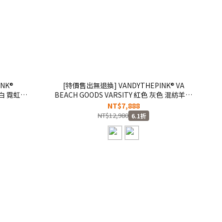
NK®
[特價售出無退換] VANDYTHEPINK® VA
 米白 霓虹綠
BEACH GOODS VARSITY 紅色 灰色 混紡羊毛
45】
刺繡 夾克 棒球外套【VD5063】
NT$7,888
NT$12,980
6.1折