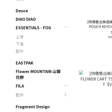
Deuce
DIAO DIAO
[特價售出無退換]V
POUCH KEY
ESSENTIALS - FOG
【V
上身
NT
下身
配件
EASTPAK
Flower MOUNTAIN 山霧
花野
FILA
配件
Fragment Design