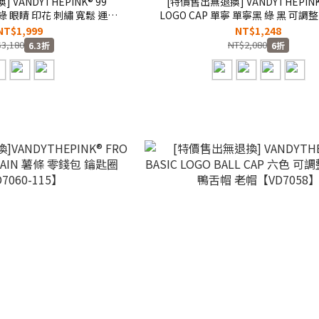
VANDYTHEPINK® 99
[特價售出無退換] VANDYTHEPINK®
 綠 眼睛 印花 刺繡 寬鬆 運動
LOGO CAP 單寧 單寧黑 綠 黑 可調整
6056】25SALE
棒球帽 老帽【VD7072/VD707
NT$1,999
NT$1,248
3,180
NT$2,080
6.3折
6折