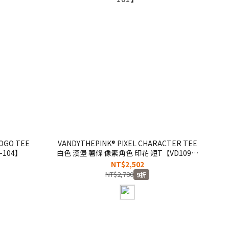
LOGO TEE
VANDYTHEPINK® PIXEL CHARACTER TEE
-104】
白色 漢堡 薯條 像素角色 印花 短T【VD1098-
101】
NT$2,502
NT$2,780
9折