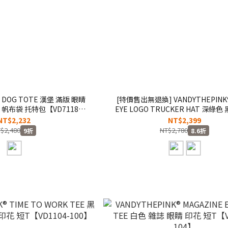
® DOG TOTE 漢堡 滿版 眼睛
[特價售出無退換] VANDYTHEPINK®
 帆布袋 托特包【VD7118-
EYE LOGO TRUCKER HAT 深綠色
115】
眼睛 可調整 大LOGO 棒球帽 老帽【V
NT$2,232
NT$2,399
$2,480
NT$2,780
9折
8.6折