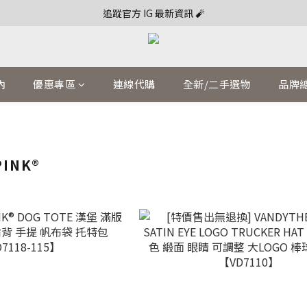
追蹤官方 IG 最新資訊 🧨
內
優惠專區
連線代購
全新/二手選物
品牌
PINK®