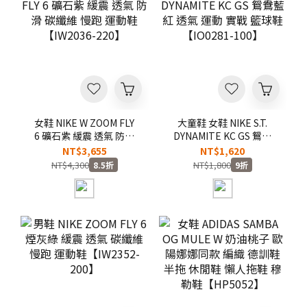
女鞋 NIKE W ZOOM FLY
大童鞋 女鞋 NIKE S.T.
6 礦石紫 緩震 透氣 防滑
DYNAMITE KC GS 鴛鴦
碳纖維 慢跑 運動鞋
藍紅 透氣 運動 實戰 籃球
NT$3,655
NT$1,620
【IW2036-220】
鞋【IO0281-100】
NT$4,300
NT$1,800
8.5折
9折