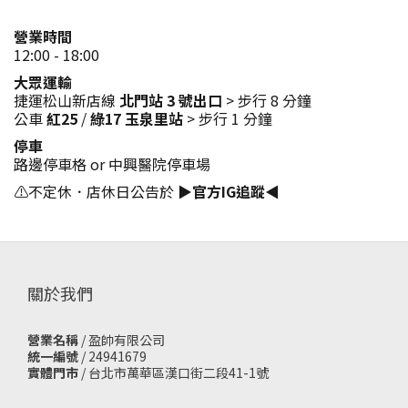
營業時間
12:00 - 18:00
大眾運輸
捷運松山新店線
北門站 3 號出口
> 步行 8 分鐘
公車
紅25
/
綠17
玉泉里站
> 步行 1 分鐘
停車
路邊停車格 or 中興醫院停車場
⚠️不定休．店休日公告於
▶官方IG追蹤◀
關於我們
營業名稱
/ 盈帥有限公司
統一編號
/ 24941679
實體門市
/
台北市萬華區漢口街二段41-1號