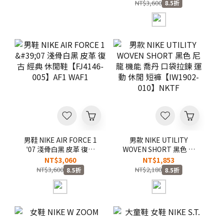
鞋【IH0587-700】
皮 復古 運動 休閒鞋
NT$3,600
8.5折
【IO4244-200】
男鞋 NIKE AIR FORCE 1
男款 NIKE UTILITY
'07 淺骨白黑 皮革 復古
WOVEN SHORT 黑色 尼
經典 休閒鞋【FJ4146-
龍 機能 喬丹 口袋拉鍊 運
NT$3,060
NT$1,853
005】AF1 WAF1
動 休閒 短褲【IW1902-
NT$3,600
NT$2,180
8.5折
8.5折
010】NKTF