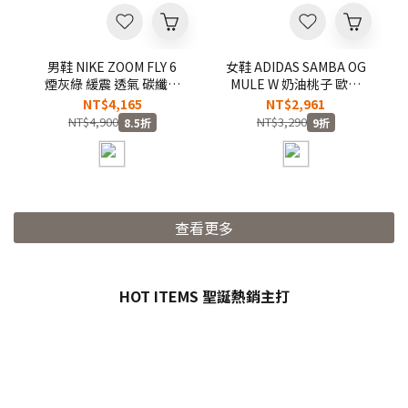
男鞋 NIKE ZOOM FLY 6
女鞋 ADIDAS SAMBA OG
煙灰綠 緩震 透氣 碳纖維
MULE W 奶油桃子 歐陽
慢跑 運動鞋【IW2352-
娜娜同款 編織 德訓鞋 半
NT$4,165
NT$2,961
200】
拖 休閒鞋 懶人拖鞋 穆勒
NT$4,900
NT$3,290
8.5折
9折
鞋【HP5052】
查看更多
HOT ITEMS 聖誕熱銷主打