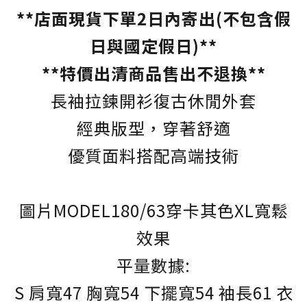
**店面現貨下單2日內寄出(不包含假
日與國定假日)**
**特價出清商品售出不退換**
長袖拉鍊開衫復古休閒外套
經典版型，穿著舒適
優質面料搭配高端技術
圖片MODEL180/63穿卡其色XL寬鬆
效果
平量數據:
S 肩寬47 胸寬54 下擺寬54 袖長61 衣