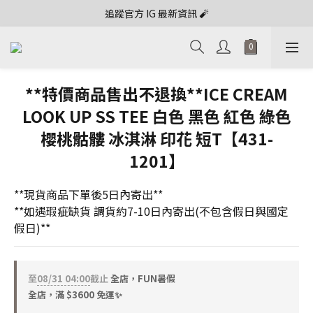
追蹤官方 IG 最新資訊 🧨
**特價商品售出不退換**ICE CREAM
LOOK UP SS TEE 白色 黑色 紅色 綠色
櫻桃骷髏 冰淇淋 印花 短T【431-
1201】
**現貨商品下單後5日內寄出**
**如遇瑕疵缺貨 調貨約7-10日內寄出(不包含假日與國定
假日)**
至
08/31 04:00
截止
全店，FUN暑假
全店，滿 $3600 免運✨