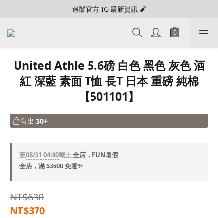
追蹤官方 IG 最新資訊 🧨
United Athle 5.6磅 白色 黑色 灰色 酒
紅 深藍 素面 T恤 長T 日本 重磅 純棉
【501101】
售出
30+
至
08/31 04:00
截止
全店，FUN暑假
全店，滿 $3600 免運✨
NT$630
NT$370