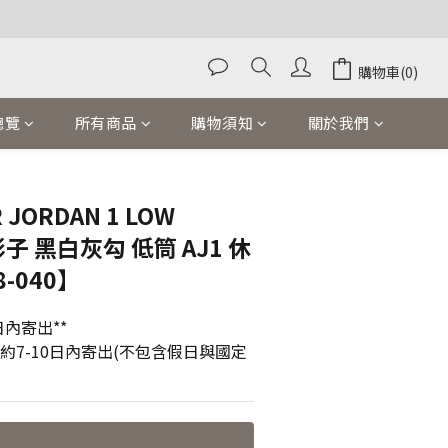
購物車(0)
總覽
所有商品
購物須知
關於我們
立即購買
R JORDAN 1 LOW
影子 黑白灰勾 低筒 AJ1 休
-040】
內寄出**
貨約7-10日內寄出(不包含假日與國定