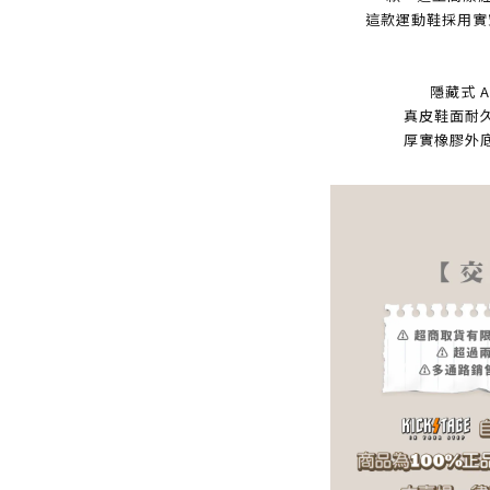
這款運動鞋採用實
隱藏式 A
真皮鞋面耐
厚實橡膠外