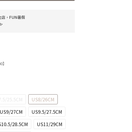
全店，FUN暑假
✨
40】
.5/25.5CM
US8/26CM
US9/27CM
US9.5/27.5CM
10.5/28.5CM
US11/29CM