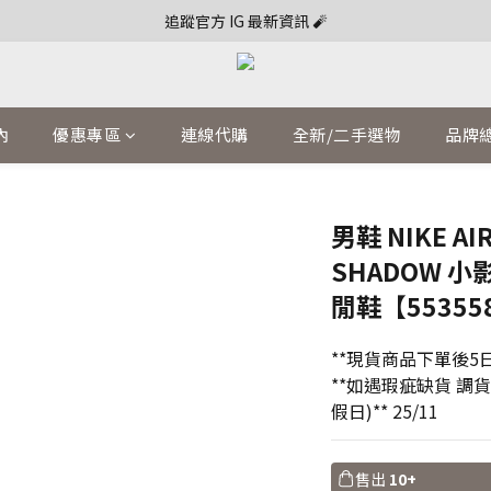
追蹤官方 IG 最新資訊 🧨
內
優惠專區
連線代購
全新/二手選物
品牌
男鞋 NIKE AI
SHADOW 小
閒鞋【553558
**現貨商品下單後5日
**如遇瑕疵缺貨 調
假日)** 25/11
售出
10+