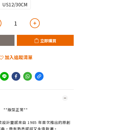
US12/30CM
立即購買
加入追蹤清單
**版型正常**
低筒鞋款設計靈感來自 1985 年首次推出的原創
經典，帶有熟悉感卻又永遠新潮。