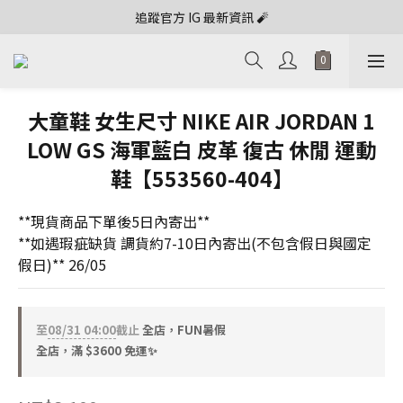
追蹤官方 IG 最新資訊 🧨
大童鞋 女生尺寸 NIKE AIR JORDAN 1
LOW GS 海軍藍白 皮革 復古 休閒 運動
鞋【553560-404】
**現貨商品下單後5日內寄出**
**如遇瑕疵缺貨 調貨約7-10日內寄出(不包含假日與國定
假日)** 26/05
至
08/31 04:00
截止
全店，FUN暑假
全店，滿 $3600 免運✨