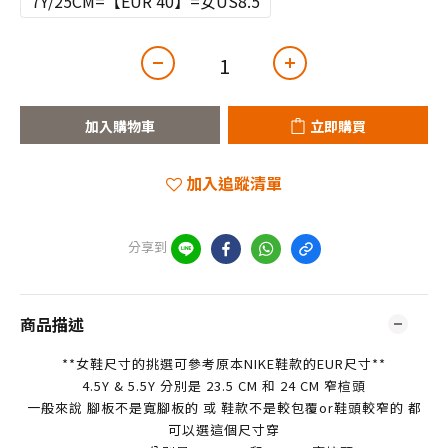
7Y/25CM=【EUR 40】=女US8.5
加入購物車
立即購買
加入追蹤清單
分享到
商品描述
**女鞋尺寸的挑選可參考原本NIKE鞋款的EUR尺寸**
4.5Y & 5.5Y 分別是 23.5 CM 和 24 CM 窄楦頭
一般來說 腳板不是寬腳板的 或 鞋款不是較包覆or鞋頭較窄的 都
可以選這個尺寸穿