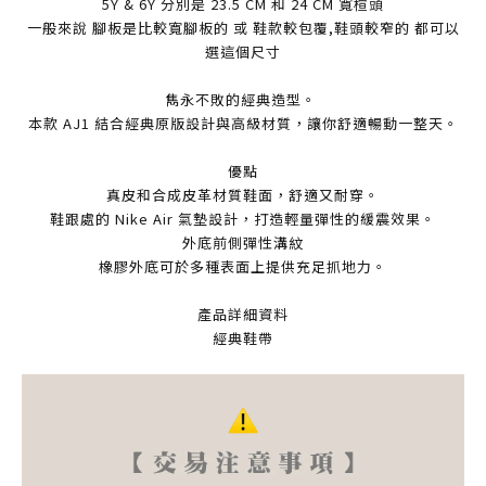
5Y & 6Y 分別是 23.5 CM 和 24 CM 寬楦頭
一般來說 腳板是比較寬腳板的 或 鞋款較包覆,鞋頭較窄的 都可以
選這個尺寸
雋永不敗的經典造型。
本款 AJ1 結合經典原版設計與高級材質，讓你舒適暢動一整天。
優點
真皮和合成皮革材質鞋面，舒適又耐穿。
鞋跟處的 Nike Air 氣墊設計，打造輕量彈性的緩震效果。
外底前側彈性溝紋
橡膠外底可於多種表面上提供充足抓地力。
產品詳細資料
經典鞋帶