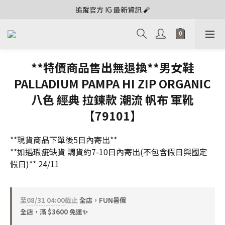
追蹤官方 IG 最新資訊 🧨
**特價商品售出無退換**男女鞋
PALLADIUM PAMPA HI ZIP ORGANIC
八色 經典 拉鍊款 潮流 帆布 軍靴
【79101】
**現貨商品下單後5日內寄出**
**如遇瑕疵缺貨 調貨約7-10日內寄出(不包含假日與國定
假日)** 24/11
至
08/31 04:00
截止
全店，FUN暑假
全店，滿 $3600 免運✨