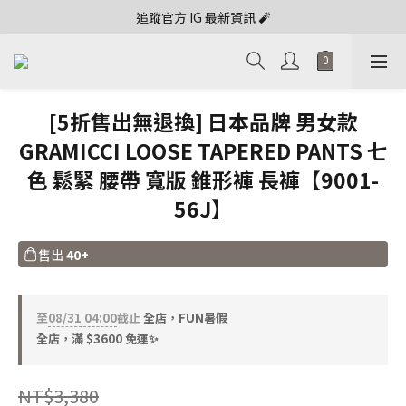
追蹤官方 IG 最新資訊 🧨
[5折售出無退換] 日本品牌 男女款
GRAMICCI LOOSE TAPERED PANTS 七
色 鬆緊 腰帶 寬版 錐形褲 長褲【9001-
56J】
售出
40+
至
08/31 04:00
截止
全店，FUN暑假
全店，滿 $3600 免運✨
NT$3,380