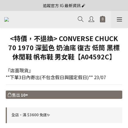
追蹤官方 IG 最新資訊 🧨
<特價，不退換> CONVERSE CHUCK
70 1970 深藍色 奶油底 復古 低筒 黑標
休閒鞋 帆布鞋 男女鞋【A04592C】
『店面現貨』
**下單3日內寄出(不包含假日與國定假日)** 23/07
售出
10+
全店，滿 $3600 免運✨