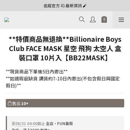
追蹤官方 IG 最新資訊 🧨
**特價商品無退換**Billionaire Boys
Club FACE MASK 星空 飛狗 太空人 盒
裝口罩 10片入【BB22MASK】
**現貨商品下單後5日內寄出**
**如遇瑕疵缺貨 調貨約7-10日內寄出(不包含假日與國定
假日)**
售出
10+
至
08/31 04:00
截止
全店，FUN暑假