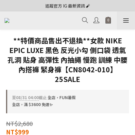
追蹤官方 IG 最新資訊 🧨
**特價商品售出不退換**女款 NIKE
EPIC LUXE 黑色 反光小勾 側口袋 透氣
孔洞 貼身 高彈性 內抽繩 慢跑 訓練 中腰
內搭褲 緊身褲【CN8042-010】
25SALE
至
08/31 04:00
截止
全店，FUN暑假
全店，滿 $3600 免運✨
NT$2,680
NT$999