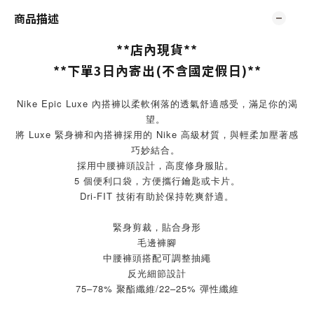
商品描述
**店內現貨**
**下單3日內寄出(不含國定假日)**
Nike Epic Luxe 內搭褲以柔軟俐落的透氣舒適感受，滿足你的渴
望。 
將 Luxe 緊身褲和內搭褲採用的 Nike 高級材質，與輕柔加壓著感
巧妙結合。 
採用中腰褲頭設計，高度修身服貼。 
5 個便利口袋，方便攜行鑰匙或卡片。
Dri-FIT 技術有助於保持乾爽舒適。
緊身剪裁，貼合身形
毛邊褲腳
中腰褲頭搭配可調整抽繩
反光細節設計
75–78% 聚酯纖維/22–25% 彈性纖維