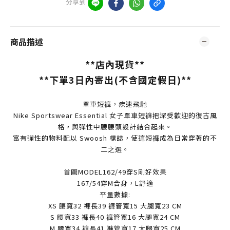
分享到
商品描述
**店內現貨**
**下單3日內寄出(不含國定假日)**
單車短褲，疾速飛馳
Nike Sportswear Essential 女子單車短褲把深受歡迎的復古風
格，與彈性中腰腰頭設計結合起來。
富有彈性的物料配以 Swoosh 標誌，使這短褲成為日常穿著的不
二之選。
首圖MODEL162/49穿S剛好效果
167/54穿M合身，L舒適
平量數據:
XS 腰寬32 褲長39 褲管寬15 大腿寬23 CM
S 腰寬33 褲長40 褲管寬16 大腿寬24 CM
M 腰寬34 褲長41 褲管寬17 大腿寬25 CM