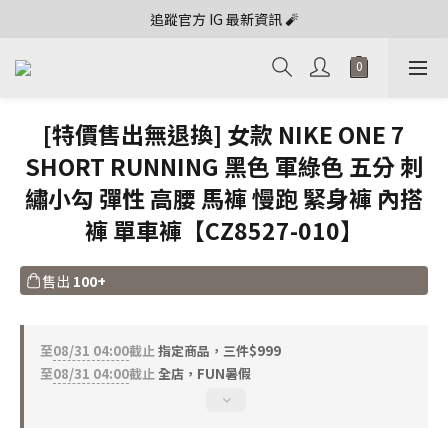
追蹤官方 IG 最新資訊 🧨
[特價售出無退換] 女款 NIKE ONE 7
SHORT RUNNING 黑色 軍綠色 五分 刺
繡小勾 彈性 高腰 馬褲 慢跑 緊身褲 內搭
褲 單車褲【CZ8527-010】
售出
100+
至
08/31 04:00
截止
指定商品，三件$999
至
08/31 04:00
截止
全店，FUN暑假