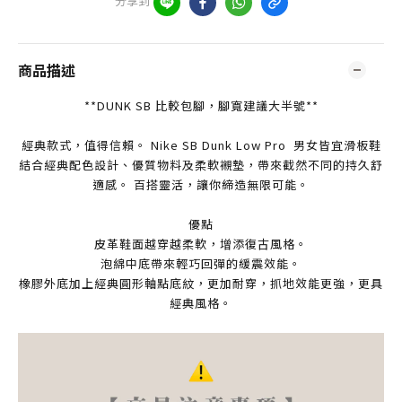
分享到
商品描述
**DUNK SB 比較包腳，腳寬建議大半號**
經典款式，值得信賴。 Nike SB Dunk Low Pro 男女皆宜滑板鞋
結合經典配色設計、優質物料及柔軟襯墊，帶來截然不同的持久舒
適感。 百搭靈活，讓你締造無限可能。
優點
皮革鞋面越穿越柔軟，增添復古風格。
泡綿中底帶來輕巧回彈的緩震效能。
橡膠外底加上經典圓形軸點底紋，更加耐穿，抓地效能更強，更具
經典風格。