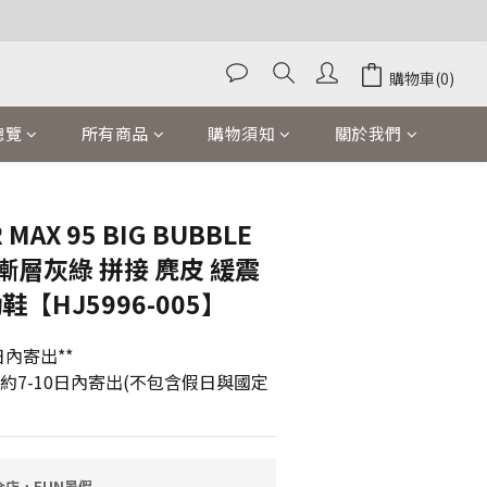
購物車(0)
總覽
所有商品
購物須知
關於我們
立即購買
 MAX 95 BIG BUBBLE
nt' 漸層灰綠 拼接 麂皮 緩震
鞋【HJ5996-005】
內寄出**
貨約7-10日內寄出(不包含假日與國定
全店，FUN暑假