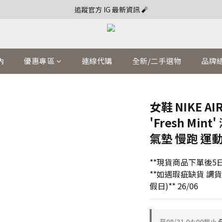
追蹤官方 IG 最新資訊 🧨
內
優惠專區
連線代購
全新/二手選物
品牌
女鞋 NIKE AIR
'Fresh Mi
氣墊 慢跑 運動
**現貨商品下單後5日
**如遇瑕疵缺貨 調
假日)** 26/06
至
08/31 04:00
截止