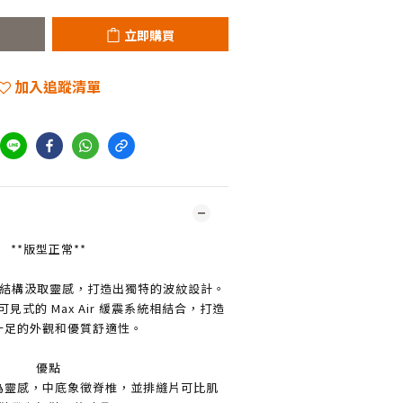
立即購買
加入追蹤清單
**版型正常**
初從人體結構汲取靈感，打造出獨特的波紋設計。
式的 Max Air 緩震系統相結合，打造
十足的外觀和優質舒適性。
優點
為靈感，中底象徵脊椎，並排縫片可比肌