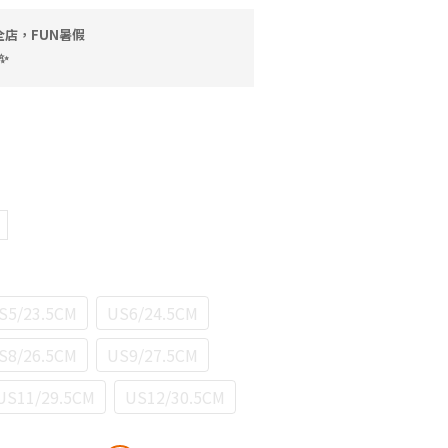
全店，FUN暑假
✨
S5/23.5CM
US6/24.5CM
S8/26.5CM
US9/27.5CM
US11/29.5CM
US12/30.5CM