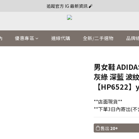
追蹤官方 IG 最新資訊 🧨
內
優惠專區
連線代購
全新/二手選物
品牌
男女鞋 ADIDAS
灰綠 深藍 波
【HP6522】y
**店面現貨**
**下單3日內寄出(不含
售出
20+