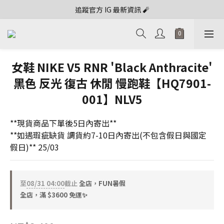
追蹤官方 IG 最新資訊 🧨
女鞋 NIKE V5 RNR 'Black Anthracite'
黑色 反光 復古 休閒 慢跑鞋【HQ7901-
001】NLV5
**現貨商品下單後5日內寄出**
**如遇瑕疵缺貨 調貨約7-10日內寄出(不包含假日與國定
假日)** 25/03
至
08/31 04:00
截止
全店，FUN暑假
全店，滿 $3600 免運✨