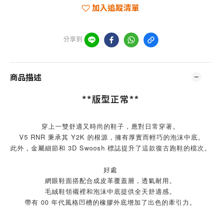
加入追蹤清單
分享到
商品描述
**版型正常**
穿上一雙舒適又時尚的鞋子，應對日常穿著。
V5 RNR 秉承其 Y2K 的根源，擁有厚實而輕巧的泡沫中底。
此外，金屬細節和 3D Swoosh 標誌提升了這款復古跑鞋的檔次。
好處
網眼鞋面搭配合成皮革覆蓋層，透氣耐用。
毛絨鞋領襯裡和泡沫中底提供全天舒適感。
帶有 00 年代風格凹槽的橡膠外底增加了出色的牽引力。