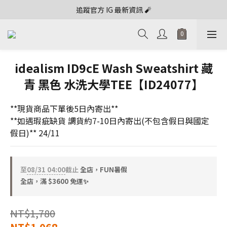
追蹤官方 IG 最新資訊 🧨
idealism ID9cE Wash Sweatshirt 藏
青 黑色 水洗大學TEE【ID24077】
**現貨商品下單後5日內寄出**
**如遇瑕疵缺貨 調貨約7-10日內寄出(不包含假日與國定
假日)** 24/11
至
08/31 04:00
截止
全店，FUN暑假
全店，滿 $3600 免運✨
NT$1,780