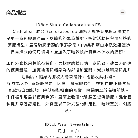
商品描述
ID9ce Skate Collaborations FW
此次 idealism 聯合 9ce skateshop 滑板店與集結地區玩家共同
呈現一系列膠囊產品，以簡約外型為輪廓，探討活動過程而打造的
適度版型，展現馳騁街頭的俐落身影。FW系列藉由水洗效果塑造
日常擇衣的使用情境，並加入了暗袋設計貫穿本次收納細節。
工作外套採用棉帆布製作，柔軟耐磨並具備一定磅數，建立起舒適
的使用體驗，加寬袖籠與帽身為內部增加空間，減少堆積感與提升
活動度，帽身內膽坎入暗袋設計，輕鬆收納小物。
衛衣為大T型寬短版設定，因應手臂揮擺條件，在動作時下擺依然
能維持自然狀態，降低服裝扭曲的影響，暗袋則至於左袖前端。
牛仔褲呈現局部使用色落，直筒上收優化臀腰區域活動度，混合面
料提升穿著舒適性，外側邊以三針式強化耐用性，暗袋至於右側腰
頭。
-
ID9cE Wash Sweatshirt
尺寸：M / L
顏色：Navy 藏青 / Black 黑色