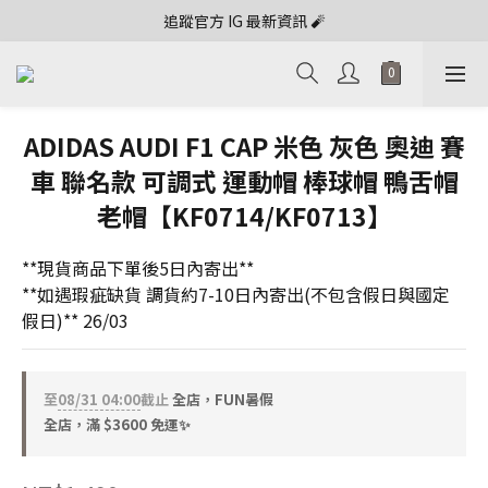
追蹤官方 IG 最新資訊 🧨
ADIDAS AUDI F1 CAP 米色 灰色 奧迪 賽
車 聯名款 可調式 運動帽 棒球帽 鴨舌帽
老帽【KF0714/KF0713】
**現貨商品下單後5日內寄出**
**如遇瑕疵缺貨 調貨約7-10日內寄出(不包含假日與國定
假日)** 26/03
至
08/31 04:00
截止
全店，FUN暑假
全店，滿 $3600 免運✨