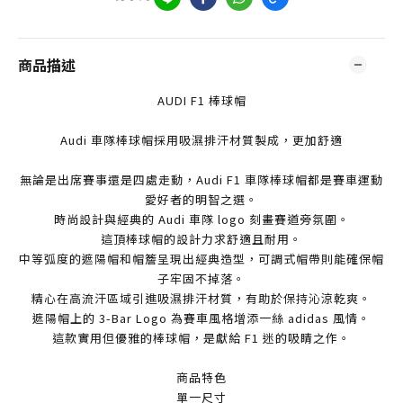
商品描述
AUDI F1 棒球帽
Audi 車隊棒球帽採用吸濕排汗材質製成，更加舒適
無論是出席賽事還是四處走動，Audi F1 車隊棒球帽都是賽車運動
愛好者的明智之選。
時尚設計與經典的 Audi 車隊 logo 刻畫賽道旁氛圍。
這頂棒球帽的設計力求舒適且耐用。
中等弧度的遮陽帽和帽簷呈現出經典造型，可調式帽帶則能確保帽
子牢固不掉落。
精心在高流汗區域引進吸濕排汗材質，有助於保持沁涼乾爽。
遮陽帽上的 3-Bar Logo 為賽車風格增添一絲 adidas 風情。
這款實用但優雅的棒球帽，是獻給 F1 迷的吸睛之作。
商品特色
單一尺寸