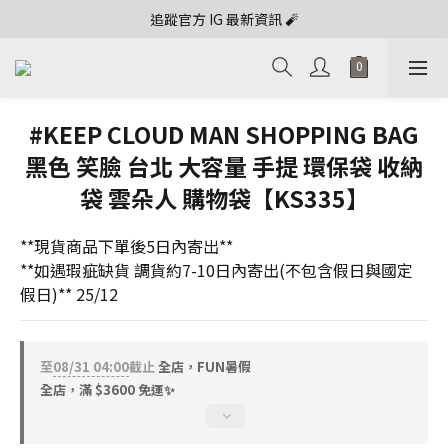
追蹤官方 IG 最新資訊 🧨
#KEEP CLOUD MAN SHOPPING BAG
黑色 笑臉 台北 大容量 手提 環保袋 收納
袋 雲朵人 購物袋【KS335】
**現貨商品下單後5日內寄出**
**如遇瑕疵缺貨 調貨約7-10日內寄出(不包含假日與國定
假日)** 25/12
至
08/31 04:00
截止
全店，FUN暑假
全店，滿 $3600 免運✨