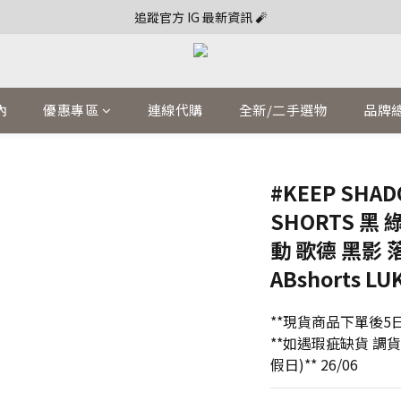
追蹤官方 IG 最新資訊 🧨
內
優惠專區
連線代購
全新/二手選物
品牌
#KEEP SHAD
SHORTS 黑 
動 歌德 黑影 
ABshorts LU
**現貨商品下單後5日
**如遇瑕疵缺貨 調
假日)** 26/06