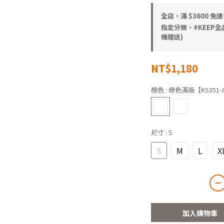
全店，滿 $3600 免運
指定分類，#KEEP全
機贈送)
NT$1,180
顏色
: 綠色滿版【KS351-
尺寸
: S
S
M
L
X
加入購物車