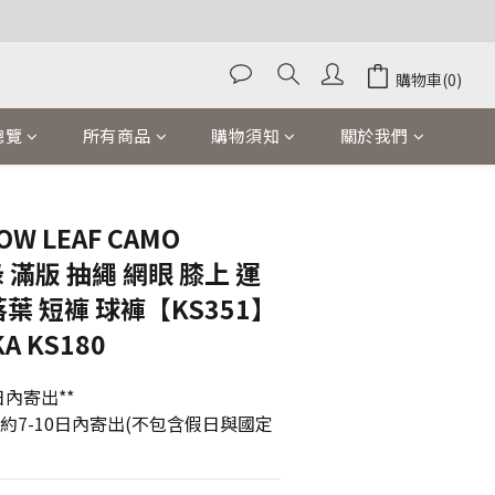
購物車(0)
總覽
所有商品
購物須知
關於我們
立即購買
OW LEAF CAMO
綠 滿版 抽繩 網眼 膝上 運
落葉 短褲 球褲【KS351】
KA KS180
內寄出**
貨約7-10日內寄出(不包含假日與國定