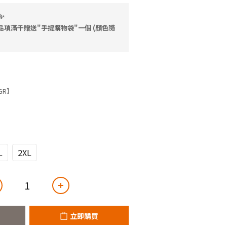
✨
品項滿千贈送"手提購物袋"一個 (顏色隨
GR】
L
2XL
立即購買