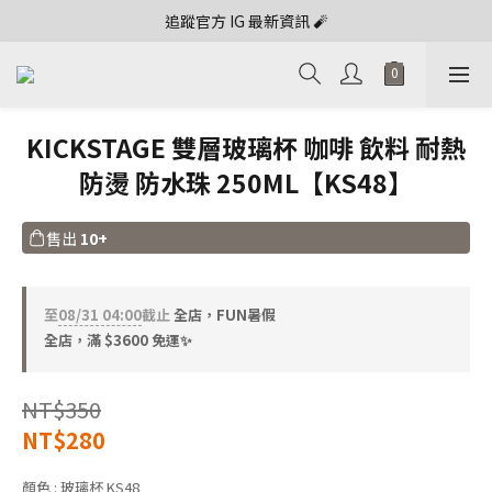
追蹤官方 IG 最新資訊 🧨
KICKSTAGE 雙層玻璃杯 咖啡 飲料 耐熱
防燙 防水珠 250ML【KS48】
售出
10+
至
08/31 04:00
截止
全店，FUN暑假
全店，滿 $3600 免運✨
NT$350
NT$280
顏色
: 玻璃杯 KS48