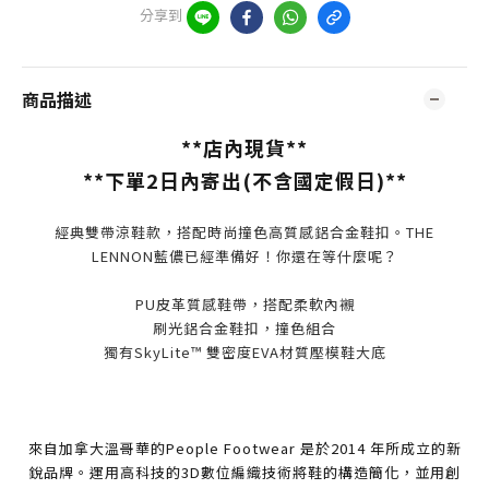
分享到
商品描述
**店內現貨**
**下單2日內寄出(不含國定假日)**
經典雙帶涼鞋款，搭配時尚撞色高質感鋁合金鞋扣。THE
LENNON藍儂已經準備好！你還在等什麼呢？
PU皮革質感鞋帶，搭配柔軟內襯
刷光鋁合金鞋扣，撞色組合
獨有SkyLite™ 雙密度EVA材質壓模鞋大底
來自加拿大溫哥華的People Footwear 是於2014 年所成立的新
銳品牌。運用高科技的3D數位編織技術將鞋的構造簡化，並用創