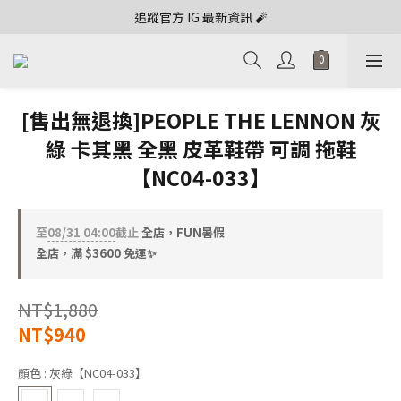
追蹤官方 IG 最新資訊 🧨
[售出無退換]PEOPLE THE LENNON 灰
綠 卡其黑 全黑 皮革鞋帶 可調 拖鞋
【NC04-033】
至
08/31 04:00
截止
全店，FUN暑假
全店，滿 $3600 免運✨
NT$1,880
NT$940
顏色
: 灰綠【NC04-033】