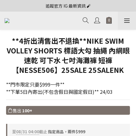
追蹤官方 IG 最新資訊 🧨
**4折出清售出不退換**NIKE SWIM
VOLLEY SHORTS 標語大勾 抽繩 內網眼
速乾 可下水 七吋海灘褲 短褲
【NESSE506】25SALE 25SALENK
**門市限定只要$999一件**
**下單5日內寄出(不包含假日與國定假日)** 24/03
售出
100+
至
08/31 04:00
截止
指定商品，兩件$999