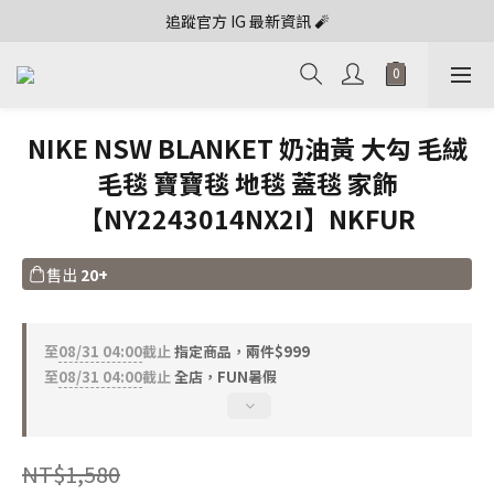
追蹤官方 IG 最新資訊 🧨
NIKE NSW BLANKET 奶油黃 大勾 毛絨
毛毯 寶寶毯 地毯 蓋毯 家飾
【NY2243014NX2I】NKFUR
售出
20+
至
08/31 04:00
截止
指定商品，兩件$999
至
08/31 04:00
截止
全店，FUN暑假
NT$1,580