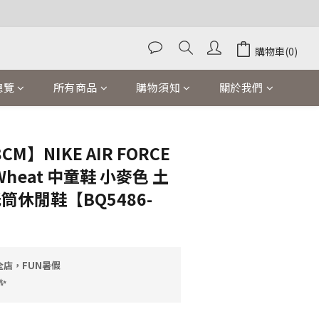
購物車(0)
總覽
所有商品
購物須知
關於我們
立即購買
CM】NIKE AIR FORCE
S Wheat 中童鞋 小麥色 土
筒休閒鞋【BQ5486-
全店，FUN暑假
✨