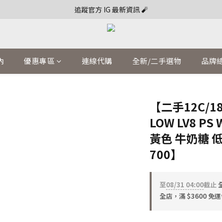
追蹤官方 IG 最新資訊 🧨
內
優惠專區
連線代購
全新/二手選物
品牌
【二手12C/18
LOW LV8 P
黃色 牛奶糖 低
700】
至
08/31 04:00
截止
全店，滿 $3600 免運