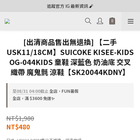
追蹤官方 IG 最新資訊 🧨
[出清商品售出無退換] 【二手
USK11/18CM】SUICOKE KISEE-KIDS
OG-044KIDS 童鞋 深藍色 奶油底 交叉
織帶 魔鬼氈 涼鞋【SK20044KDNY】
至
08/31 04:00
截止
全店，FUN暑假
全店，滿 $3600 免運✨
NT$1,980
NT$480