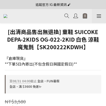
追蹤官方 IG 最新資訊 🧨
[出清商品售出無退換] 童鞋 SUICOKE
DEPA-2KIDS OG-022-2KID 白色 涼鞋
魔鬼氈【SK200222KDWH】
『倉庫現貨』 
**下單5日內寄出(不包含假日與國定假日)**
至
08/31 04:00
截止
全店，FUN暑假
全店，滿 $3600 免運✨
NT$3,580