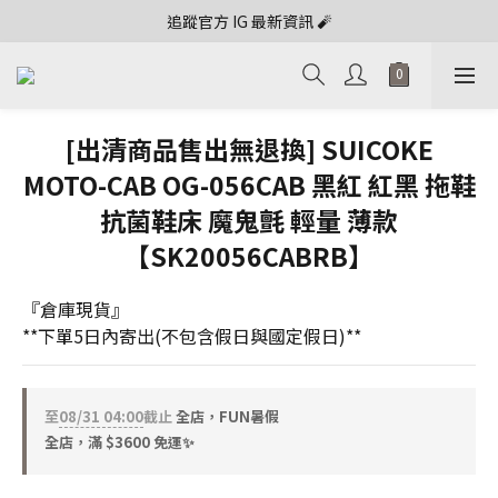
追蹤官方 IG 最新資訊 🧨
[出清商品售出無退換] SUICOKE
MOTO-CAB OG-056CAB 黑紅 紅黑 拖鞋
抗菌鞋床 魔鬼氈 輕量 薄款
【SK20056CABRB】
『倉庫現貨』
**下單5日內寄出(不包含假日與國定假日)**
至
08/31 04:00
截止
全店，FUN暑假
全店，滿 $3600 免運✨