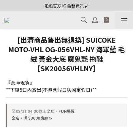
追蹤官方 IG 最新資訊 🧨
[出清商品售出無退換] SUICOKE
MOTO-VHL OG-056VHL-NY 海軍藍 毛
絨 黃金大底 魔鬼氈 拖鞋
【SK20056VHLNY】
『倉庫現貨』
**下單5日內寄出(不包含假日與國定假日)**
至
08/31 04:00
截止
全店，FUN暑假
全店，滿 $3600 免運✨